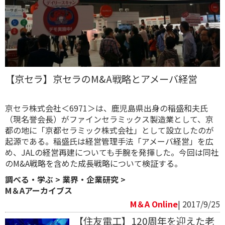
【京セラ】京セラのM&A戦略とアメーバ経営
京セラ株式会社＜6971＞は、鹿児島県出身の稲盛和夫氏
（現名誉会長）がファインセラミックス製造業として、京
都の地に「京都セラミック株式会社」として設立したのが
起源である。稲盛氏は経営管理手法「アメーバ経営」を広
め、JALの経営再建についても手腕を発揮した。今回は同社
のM&A戦略を含めた成長戦略について検証する。
調べる・学ぶ
>
業界・企業研究
>
M＆Aアーカイブス
M＆A Online
| 2017/9/25
【住友電工】120周年を迎えた老