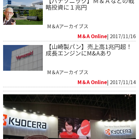
【パナソニック】Ｍ＆Ａなどの戦
略投資に１兆円
M＆Aアーカイブス
M＆A Online
| 2017/11/16
【山崎製パン】売上高1兆円超！
成長エンジンにM&Aあり
M＆Aアーカイブス
M＆A Online
| 2017/11/14