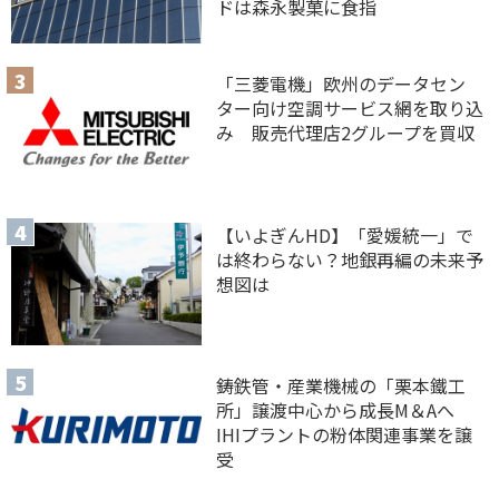
ドは森永製菓に食指
「三菱電機」欧州のデータセン
ター向け空調サービス網を取り込
み 販売代理店2グループを買収
【いよぎんHD】「愛媛統一」で
は終わらない？地銀再編の未来予
想図は
鋳鉄管・産業機械の「栗本鐵工
所」譲渡中心から成長M＆Aへ
IHIプラントの粉体関連事業を譲
受