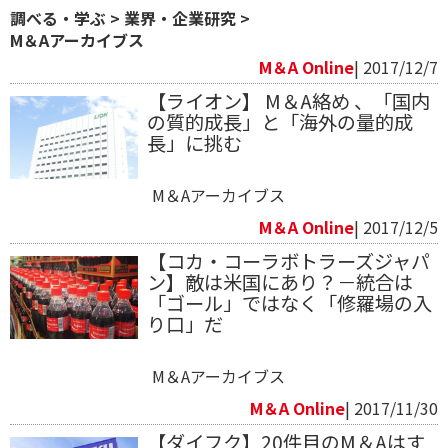
調べる・学ぶ
>
業界・企業研究
>
M＆Aアーカイブス
M＆A Online
| 2017/12/7
【ライオン】 M＆A絡め 、「国内
の質的成長」と「海外の量的成
長」に挑む
M＆Aアーカイブス
M＆A Online
| 2017/12/5
【コカ・コーラボトラーズジャパ
ン】敵は米国にあり？－統合は
「ゴール」ではなく「修羅場の入
り口」だ
M＆Aアーカイブス
M＆A Online
| 2017/11/30
【ダイフク】20件目のM＆Aはす