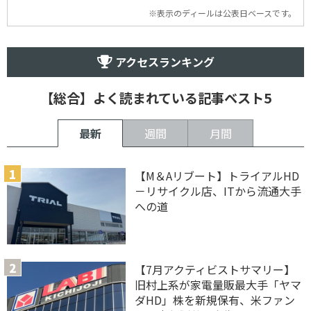
※表示のディールは公表日ベースです。
アクセスランキング
【総合】よく読まれている記事ベスト5
最新
週間
月間
【M＆Aリブート】トライアルHD
－リサイクル店、ITから流通大手
への道
【7月アクティビストサマリー】
旧村上系が家電量販最大手「ヤマ
ダHD」株を新規保有、米ファン