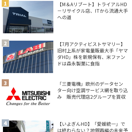
【M＆Aリブート】トライアルHD
－リサイクル店、ITから流通大手
への道
【7月アクティビストサマリー】
旧村上系が家電量販最大手「ヤマ
ダHD」株を新規保有、米ファン
ドは森永製菓に食指
「三菱電機」欧州のデータセン
ター向け空調サービス網を取り込
み 販売代理店2グループを買収
【いよぎんHD】「愛媛統一」で
は終わらない？地銀再編の未来予