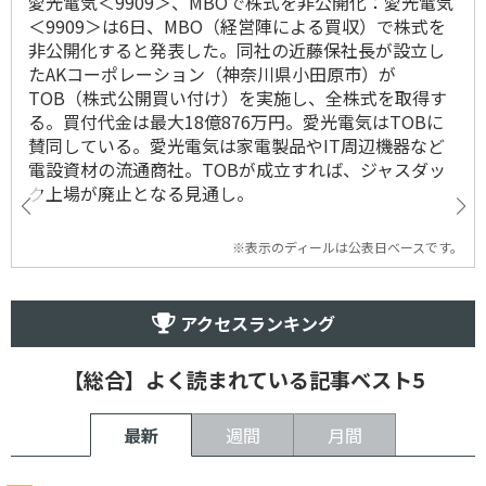
愛光電気＜9909＞、MBOで株式を非公開化：愛光電気
＜9909＞は6日、MBO（経営陣による買収）で株式を
非公開化すると発表した。同社の近藤保社長が設立し
たAKコーポレーション（神奈川県小田原市）が
TOB（株式公開買い付け）を実施し、全株式を取得す
る。買付代金は最大18億876万円。愛光電気はTOBに
賛同している。愛光電気は家電製品やIT周辺機器など
電設資材の流通商社。TOBが成立すれば、ジャスダッ
ク上場が廃止となる見通し。
※表示のディールは公表日ベースです。
アクセスランキング
【総合】よく読まれている記事ベスト5
最新
週間
月間