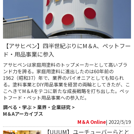
【アサヒペン】四半世紀ぶりにM＆A、ペットフー
ド・用品事業に参入
アサヒペンは家庭用塗料のトップメーカーとして高いブラ
ンド力を誇る。家庭用塗料に進出したのは60年前の
1962（昭和37）年で、業界のパイオニアとしても知られ
る。塗料事業とDIY用品事業を経営の両輪としてきたが、こ
こへきてM＆Aをテコに新たな成長戦略を打ち出した。ペッ
トフード・ペット用品事業への参入だ。
調べる・学ぶ
>
業界・企業研究
>
M＆Aアーカイブス
M＆A Online
| 2022/5/19
【UUUM】ユーチューバーらとと