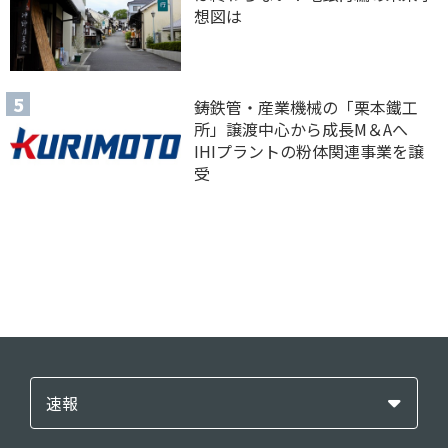
想図は
鋳鉄管・産業機械の「栗本鐵工
所」譲渡中心から成長M＆Aへ
IHIプラントの粉体関連事業を譲
受
速報