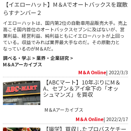
【イエローハット】M＆Aでオートバックスを蹴散
らすナンバー２
イエローハットは、国内第2位の自動車用品販売大手。売上
高こそ国内首位のオートバックスセブンに及ばないが、営
業利益、経営利益、純利益ともにイエローハットが上回っ
ている。収益でみれば業界最大手なのだ。その原動力と
なっているのがM＆Aだ。
調べる・学ぶ
>
業界・企業研究
>
M＆Aアーカイブス
M＆A Online
| 2022/3/3
【ABCマート】10年ぶりにM＆
A、セブン＆アイ傘下の「オッ
シュマンズ」を買収
M＆Aアーカイブス
M＆A Online
| 2022/2/17
【識学】買収したプロバスケチー