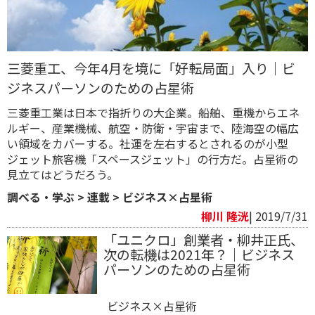
三菱重工、今年4月を境に「好転局面」入り｜ビ
ジネスパーソンのための占星術
三菱重工業は日本で指折りの大企業。船舶、重機からエネ
ルギー、産業機械、航空・防衛・宇宙まで、陸海空の幅広
い領域をカバーする。社運を左右するとされるのが小型
ジェット旅客機「スペースジェット」の行方だ。占星術の
見立てはどうだろう。
調べる・学ぶ
>
連載
>
ビジネス×占星術
柳川 隆洸
| 2019/7/31
「ユニクロ」創業者・柳井正氏、
次の転機は2021年？｜ビジネス
パーソンのための占星術
ビジネス×占星術