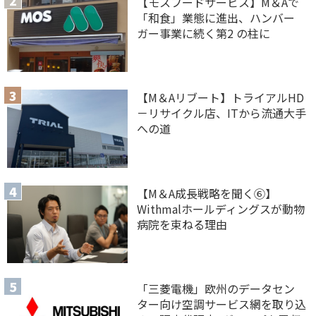
【モスフードサービス】M＆Aで
「和食」業態に進出、ハンバー
ガー事業に続く第2 の柱に
【M＆Aリブート】トライアルHD
－リサイクル店、ITから流通大手
への道
【M＆A 成長戦略を聞く⑥】
Withmalホールディングスが動物
病院を束ねる理由
「三菱電機」欧州のデータセン
ター向け空調サービス網を取り込