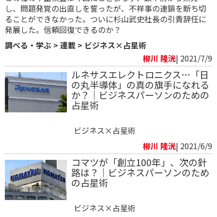
し、問題発覚の出直しを誓ったが、不祥事の連鎖を断ち切
ることができなかった。ついに杉山武史社長の引責辞任に
発展した。信頼回復できるのか？
調べる・学ぶ
>
連載
>
ビジネス×占星術
柳川 隆洸
| 2021/7/9
ルネサスエレクトロニクス…「日
の丸半導体」の真の旗手になれる
か？｜ビジネスパーソンのための
占星術
ビジネス×占星術
柳川 隆洸
| 2021/6/9
コマツが「創立100年」、次の針
路は？｜ビジネスパーソンのため
の占星術
ビジネス×占星術