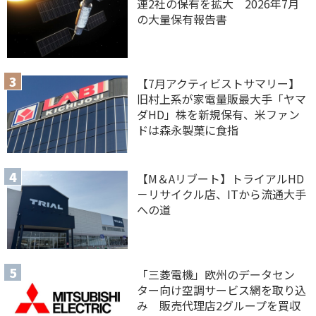
連2社の保有を拡大 2026年7月
の大量保有報告書
【7月アクティビストサマリー】
旧村上系が家電量販最大手「ヤマ
ダHD」株を新規保有、米ファン
ドは森永製菓に食指
【M＆Aリブート】トライアルHD
－リサイクル店、ITから流通大手
への道
「三菱電機」欧州のデータセン
ター向け空調サービス網を取り込
み 販売代理店2グループを買収