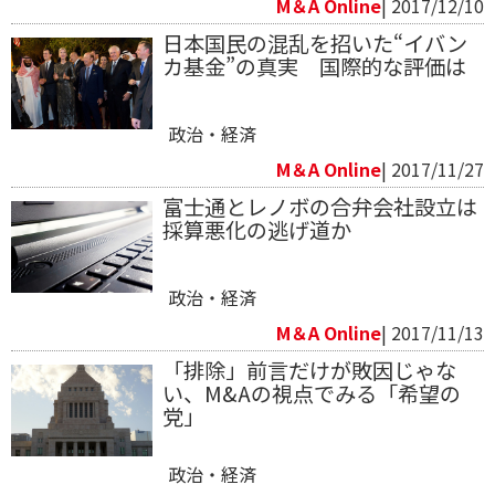
M＆A Online
| 2017/12/10
日本国民の混乱を招いた“イバン
カ基金”の真実 国際的な評価は
政治・経済
M＆A Online
| 2017/11/27
富士通とレノボの合弁会社設立は
採算悪化の逃げ道か
政治・経済
M＆A Online
| 2017/11/13
「排除」前言だけが敗因じゃな
い、M&Aの視点でみる「希望の
党」
政治・経済