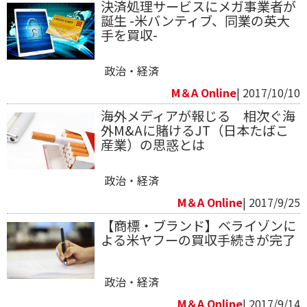
決済処理サービスにメガ事業者が
誕生 -米バンティブ、同業の英大
手を買収-
政治・経済
M＆A Online
| 2017/10/10
海外メディアが報じる 相次ぐ海
外M&Aに賭けるJT（日本たばこ
産業）の思惑とは
政治・経済
M＆A Online
| 2017/9/25
【商標・ブランド】ベライゾンに
よる米ヤフーの買収手続きが完了
政治・経済
M＆A Online
| 2017/9/14