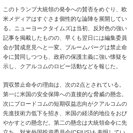
このトランプ大統領の発令への賛否をめぐり、欧
米メディアはすぐさま個性的な論陣を展開してい
る。ニューヨークタイムズは当初、反対色の強い
記事を掲載したものの、早くも翌日には編集委員
会が賛成意見へと一変。ブルームバーグは禁止命
令に賛同しつつも、政府の保護主義に強い懐疑を
示し、クアルコムのロビー活動などを報じた。
買収禁止命令の理由は、次の2点とされている。
第一に米国の安全保障への直接的な脅威の懸念。
次にブロードコムの短期収益志向がクアルコムの
先進技術力低下を招き、米国の経済的地位をおび
やかすとの懸念だ。第二の懸念は大統領命令に先
立ち、対米外国投資委員会(CFIUS)も表明してい