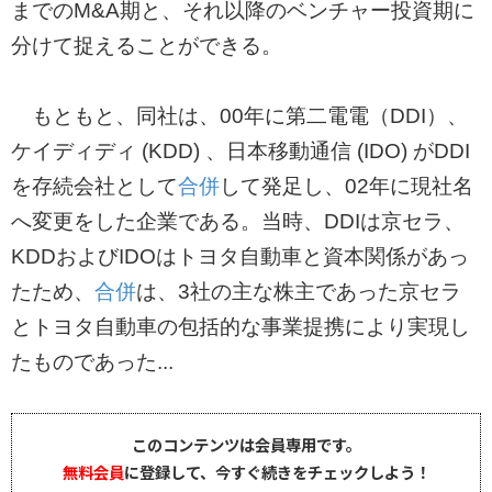
までのM&A期と、それ以降のベンチャー投資期に
分けて捉えることができる。
もともと、同社は、00年に第二電電（DDI）、
ケイディディ (KDD) 、日本移動通信 (IDO) がDDI
を存続会社として
合併
して発足し、02年に現社名
へ変更をした企業である。当時、DDIは京セラ、
KDDおよびIDOはトヨタ自動車と資本関係があっ
たため、
合併
は、3社の主な株主であった京セラ
とトヨタ自動車の包括的な事業提携により実現し
たものであった...
このコンテンツは会員専用です。
無料会員
に登録して、今すぐ続きをチェックしよう！