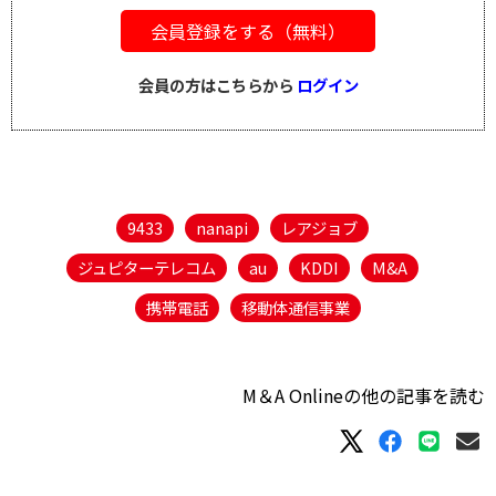
会員登録をする（無料）
会員の方はこちらから
ログイン
9433
nanapi
レアジョブ
ジュピターテレコム
au
KDDI
M&A
携帯電話
移動体通信事業
M＆A Onlineの他の記事を読む