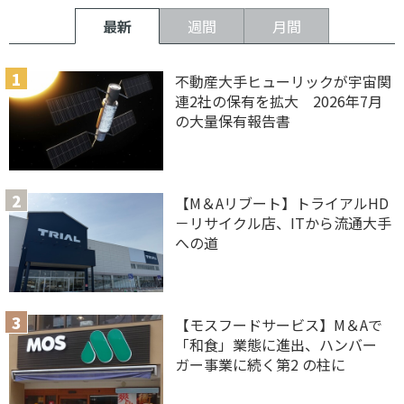
最新
週間
月間
不動産大手ヒューリックが宇宙関
連2社の保有を拡大 2026年7月
の大量保有報告書
【M＆Aリブート】トライアルHD
－リサイクル店、ITから流通大手
への道
【モスフードサービス】M＆Aで
「和食」業態に進出、ハンバー
ガー事業に続く第2 の柱に