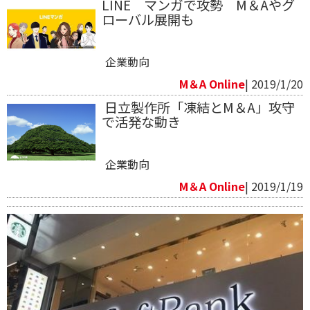
LINE マンガで攻勢 M＆Aやグ
ローバル展開も
企業動向
M＆A Online
| 2019/1/20
​ 日立製作所「凍結とM＆A」攻守
で活発な動き
企業動向
M＆A Online
| 2019/1/19