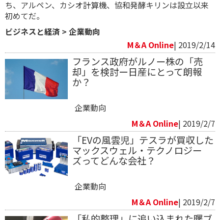
ち、アルペン、カシオ計算機、協和発酵キリンは設立以来
初めてだ。
ビジネスと経済
>
企業動向
M＆A Online
| 2019/2/14
フランス政府がルノー株の「売
却」を検討ー日産にとって朗報
か？
企業動向
M＆A Online
| 2019/2/7
「EVの風雲児」テスラが買収した
マックスウェル・テクノロジー
ズってどんな会社？
企業動向
M＆A Online
| 2019/2/7
「私的整理」に追い込まれた曙ブ