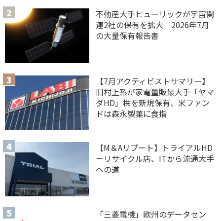
不動産大手ヒューリックが宇宙関
連2社の保有を拡大 2026年7月
の大量保有報告書
【7月アクティビストサマリー】
旧村上系が家電量販最大手「ヤマ
ダHD」株を新規保有、米ファン
ドは森永製菓に食指
【M＆Aリブート】トライアルHD
－リサイクル店、ITから流通大手
への道
「三菱電機」欧州のデータセン