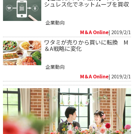
シュレス化でネットムーブを買収
企業動向
M＆A Online
| 2019/2/1
​ワタミが売りから買いに転換 M
＆A戦略に変化
企業動向
M＆A Online
| 2019/2/1