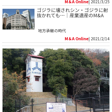
M＆A Online
| 2021/3/25
ゴジラに壊されシン・ゴジラに射
抜かれても…｜産業遺産のM&A
地方承継の時代
M＆A Online
| 2021/2/14