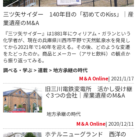
三ツ矢サイダー 140年目の「初めてのKiss」｜産
業遺産のM&A
『三ツ矢サイダー』は1881年にウィリアム・ガランという
化学者が、現在の兵庫県川西市平野で天然鉱泉水を発見し
てから2021年で140年を迎える。その後、どのような変遷
をたどったのか。商品とメーカー（アサヒ飲料）の観点か
ら振り返ってみる。
調べる・学ぶ
>
連載
>
地方承継の時代
M＆A Online
| 2021/1/17
旧三川電鉄変電所 活かし受け継
ぐ3つの会社｜産業遺産のM&A
地方承継の時代
M＆A Online
| 2020/12/11
ホテルニューグランド 西洋の