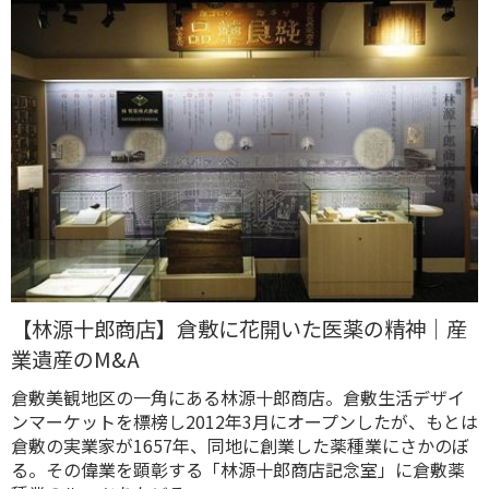
【林源十郎商店】倉敷に花開いた医薬の精神｜産
業遺産のM&A
倉敷美観地区の一角にある林源十郎商店。倉敷生活デザイ
ンマーケットを標榜し2012年3月にオープンしたが、もとは
倉敷の実業家が1657年、同地に創業した薬種業にさかのぼ
る。その偉業を顕彰する「林源十郎商店記念室」に倉敷薬