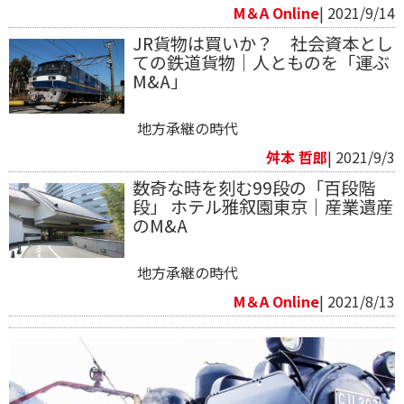
M＆A Online
| 2021/9/14
JR貨物は買いか？ 社会資本とし
ての鉄道貨物｜人とものを「運ぶ
M&A」
地方承継の時代
舛本 哲郎
| 2021/9/3
数奇な時を刻む99段の「百段階
段」 ホテル雅叙園東京｜産業遺産
のM&A
地方承継の時代
M＆A Online
| 2021/8/13