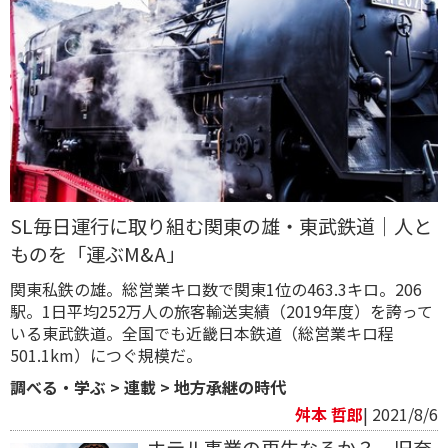
SL毎日運行に取り組む関東の雄・東武鉄道｜人と
ものを「運ぶM&A」
関東私鉄の雄。総営業キロ数で関東1位の463.3キロ。206
駅。1日平均252万人の旅客輸送実績（2019年度）を誇って
いる東武鉄道。全国でも近畿日本鉄道（総営業キロ程
501.1km）につぐ規模だ。
調べる・学ぶ
>
連載
>
地方承継の時代
舛本 哲郎
| 2021/8/6