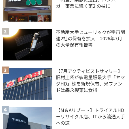
ガー事業に続く第2 の柱に
不動産大手ヒューリックが宇宙関
連2社の保有を拡大 2026年7月
の大量保有報告書
【7月アクティビストサマリー】
旧村上系が家電量販最大手「ヤマ
ダHD」株を新規保有、米ファン
ドは森永製菓に食指
【M＆Aリブート】トライアルHD
－リサイクル店、ITから流通大手
への道