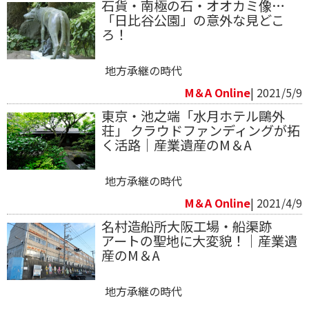
石貨・南極の石・オオカミ像…
「日比谷公園」の意外な見どこ
ろ！
地方承継の時代
M＆A Online
| 2021/5/9
東京・池之端「水月ホテル鷗外
荘」 クラウドファンディングが拓
く活路｜産業遺産のM＆A
地方承継の時代
M＆A Online
| 2021/4/9
名村造船所大阪工場・船渠跡
アートの聖地に大変貌！｜産業遺
産のM＆A
地方承継の時代