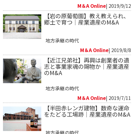
M＆A Online
| 2019/9/12
【岩の原葡萄園】教え教えられ、
郷土で育つ｜産業遺産のM&A
地方承継の時代
M＆A Online
| 2019/8/8
【近江兄弟社】再興は創業者の遺
志と事業家魂の賜物か｜産業遺産
のM&A
地方承継の時代
M＆A Online
| 2019/7/11
【半田赤レンガ建物】数奇な運命
をたどる工場跡｜産業遺産のM&A
地方承継の時代