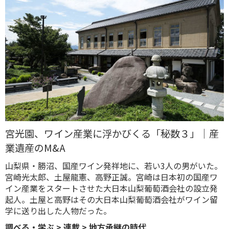
宮光園、ワイン産業に浮かびくる「秘数３」｜産
業遺産のM&A
山梨県・勝沼、国産ワイン発祥地に、若い3人の男がいた。
宮崎光太郎、土屋龍憲、高野正誠。宮崎は日本初の国産ワ
イン産業をスタートさせた大日本山梨葡萄酒会社の設立発
起人。土屋と高野はその大日本山梨葡萄酒会社がワイン留
学に送り出した人物だった。
調べる・学ぶ
>
連載
>
地方承継の時代