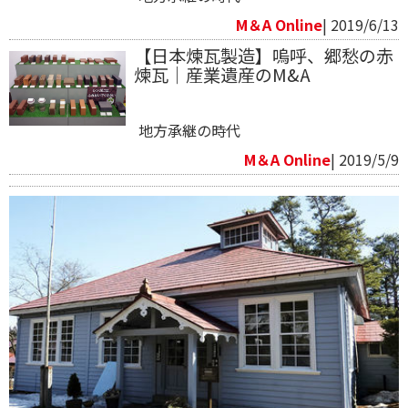
M＆A Online
| 2019/6/13
【日本煉瓦製造】嗚呼、郷愁の赤
煉瓦｜産業遺産のM&A
地方承継の時代
M＆A Online
| 2019/5/9