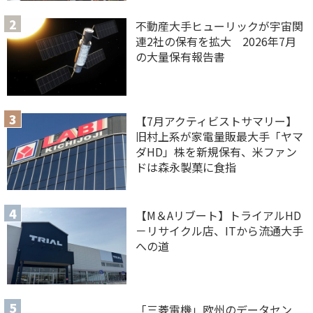
不動産大手ヒューリックが宇宙関
連2社の保有を拡大 2026年7月
の大量保有報告書
【7月アクティビストサマリー】
旧村上系が家電量販最大手「ヤマ
ダHD」株を新規保有、米ファン
ドは森永製菓に食指
【M＆Aリブート】トライアルHD
－リサイクル店、ITから流通大手
への道
「三菱電機」欧州のデータセン