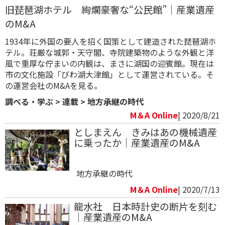
旧琵琶湖ホテル 絢爛豪奢な“公民館”｜産業遺産
のM&A
1934年に外国の要人を招く国策として建造された琵琶湖ホ
テル。荘厳な城郭・天守閣、寺院建築物のような外観と洋
風で重厚な佇まいの内観は、まさに湖国の迎賓館。現在は
市の文化施設「びわ湖大津館」として運営されている。そ
の運営会社のM&Aを見る。
調べる・学ぶ
>
連載
>
地方承継の時代
M＆A Online
| 2020/8/21
としまえん きみはあの機械遺産
に乗ったか｜産業遺産のM&A
地方承継の時代
M＆A Online
| 2020/7/13
​龍水社 日本時計史の断片を刻む
｜産業遺産のM&A