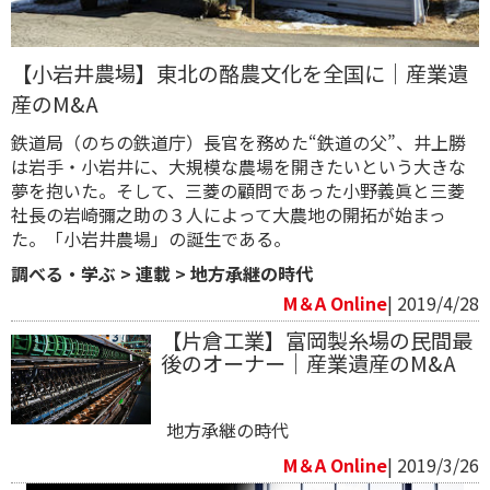
【小岩井農場】東北の酪農文化を全国に｜産業遺
産のM&A
鉄道局（のちの鉄道庁）長官を務めた“鉄道の父”、井上勝
は岩手・小岩井に、大規模な農場を開きたいという大きな
夢を抱いた。そして、三菱の顧問であった小野義眞と三菱
社長の岩崎彌之助の３人によって大農地の開拓が始まっ
た。「小岩井農場」の誕生である。
調べる・学ぶ
>
連載
>
地方承継の時代
M＆A Online
| 2019/4/28
【片倉工業】富岡製糸場の民間最
後のオーナー｜産業遺産のM&A
地方承継の時代
M＆A Online
| 2019/3/26