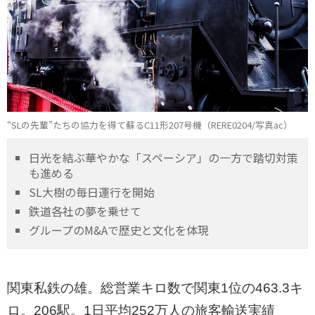
“SLの先輩”たちの協力を得て蘇るC11形207号機（RERE0204/写真ac）
日光を結ぶ華やかな「スペーシア」の一方で踏切対策
も進める
SL大樹の毎日運行を開始
鉄道各社の夢を乗せて
グループのM&Aで歴史と文化を体現
関東私鉄の雄。総営業キロ数で関東1位の463.3キ
ロ。206駅。1日平均252万人の旅客輸送実績