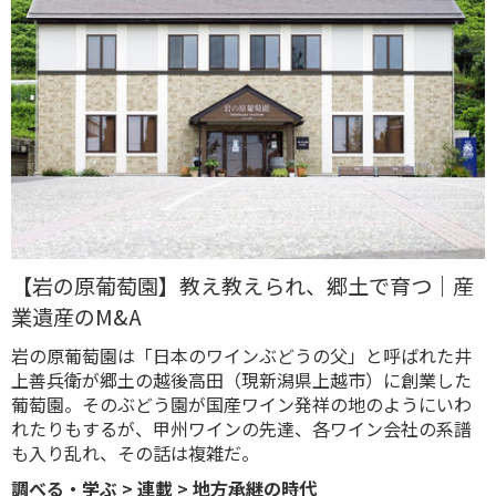
【岩の原葡萄園】教え教えられ、郷土で育つ｜産
業遺産のM&A
岩の原葡萄園は「日本のワインぶどうの父」と呼ばれた井
上善兵衛が郷土の越後高田（現新潟県上越市）に創業した
葡萄園。そのぶどう園が国産ワイン発祥の地のようにいわ
れたりもするが、甲州ワインの先達、各ワイン会社の系譜
も入り乱れ、その話は複雑だ。
調べる・学ぶ
>
連載
>
地方承継の時代