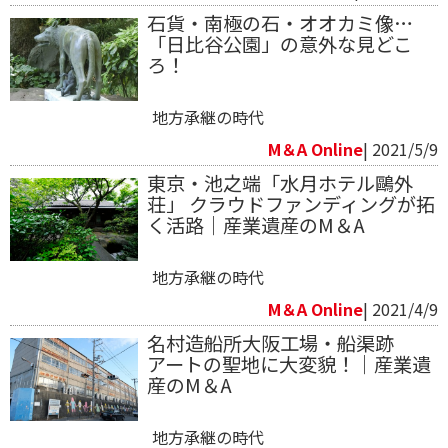
石貨・南極の石・オオカミ像…
「日比谷公園」の意外な見どこ
ろ！
地方承継の時代
M＆A Online
| 2021/5/9
東京・池之端「水月ホテル鷗外
荘」 クラウドファンディングが拓
く活路｜産業遺産のM＆A
地方承継の時代
M＆A Online
| 2021/4/9
名村造船所大阪工場・船渠跡
アートの聖地に大変貌！｜産業遺
産のM＆A
地方承継の時代