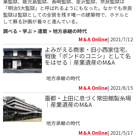
葉監獄、鹿児島監獄、長崎監獄、金沢監獄、奈良監獄は
「明治5大監獄」と呼ばれるようにもなった。なかでも奈良
監獄は監獄としての全貌を残す唯一の建築物で、ホテルと
して蘇る計画が着々と進んでいる。
調べる・学ぶ
>
連載
>
地方承継の時代
M＆A Online
| 2021/7/12
よみがえる商家・旧小西家住宅、
戦後「ボンドのコニシ」として名
をはせる｜産業遺産のM&A
地方承継の時代
M＆A Online
| 2021/6/15
蚕都・上田に息づく常田館製糸場
｜産業遺産のM&A
地方承継の時代
M＆A Online
| 2021/5/17