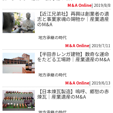
M＆A Online
| 2019/8/8
【近江兄弟社】再興は創業者の遺
志と事業家魂の賜物か｜産業遺産
のM&A
地方承継の時代
M＆A Online
| 2019/7/11
【半田赤レンガ建物】数奇な運命
をたどる工場跡｜産業遺産のM&A
地方承継の時代
M＆A Online
| 2019/6/13
【日本煉瓦製造】嗚呼、郷愁の赤
煉瓦｜産業遺産のM&A
地方承継の時代