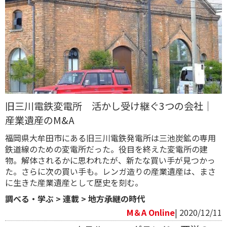
旧三川電鉄変電所 活かし受け継ぐ3つの会社｜
産業遺産のM&A
福岡県大牟田市にある旧三川電鉄発電所は三池炭鉱の専用
鉄道線のための変電所だった。役目を終えた変電所の建
物。解体されるかに思われたが、新たな買い手が見つかっ
た。さらに次の買い手も。レンガ造りの産業遺産は、まさ
に生きた産業遺産として歴史を刻む。
調べる・学ぶ
>
連載
>
地方承継の時代
M＆A Online
| 2020/12/11