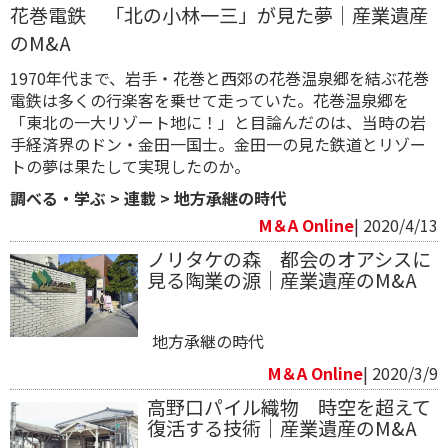
花巻電鉄 「北の小林一三」が見た夢｜産業遺産
のM&A
1970年代まで、岩手・花巻と西郊の花巻温泉郷を結ぶ花巻
電鉄は多くの行楽客を乗せて走っていた。花巻温泉郷を
「東北の一大リゾート地に！」と目論んだのは、当時の岩
手経済界のドン・金田一国士。金田一の見た鉄道とリゾー
トの夢は果たして実現したのか。
調べる・学ぶ
>
連載
>
地方承継の時代
M＆A Online
| 2020/4/13
ノリタケの森 都会のオアシスに
見る陶業の源｜産業遺産のM&A
地方承継の時代
M＆A Online
| 2020/3/9
高野口パイル織物 時空を超えて
復活する技術｜産業遺産のM&A