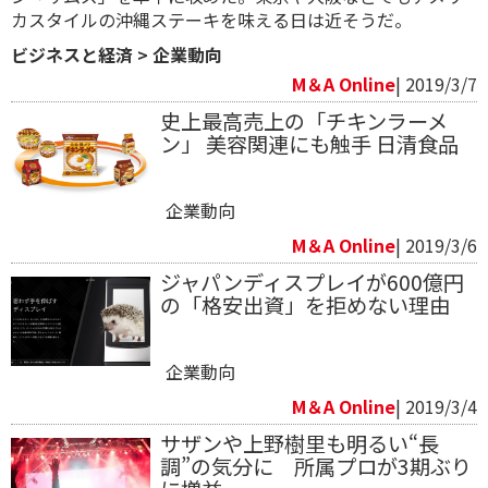
カスタイルの沖縄ステーキを味える日は近そうだ。
ビジネスと経済
>
企業動向
M＆A Online
| 2019/3/7
史上最高売上の「チキンラーメ
ン」 美容関連にも触手 日清食品
企業動向
M＆A Online
| 2019/3/6
ジャパンディスプレイが600億円
の「格安出資」を拒めない理由
企業動向
M＆A Online
| 2019/3/4
サザンや上野樹里も明るい“長
調”の気分に 所属プロが3期ぶり