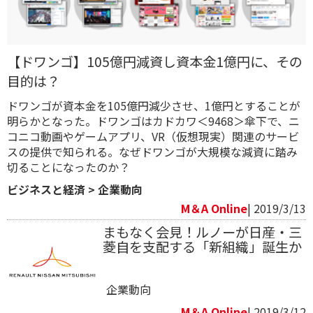
【ドワンゴ】105億円減資し資本金1億円に、その
目的は？
ドワンゴが資本金を105億円減少させ、1億円とすることが
明らかとなった。ドワンゴはカドカワ＜9468＞傘下で、ニ
コニコ動画やゲームアプリ、VR（仮想現実）関連のサービ
スの提供で知られる。なぜドワンゴが大規模な減資に踏み
切ることになったのか？
ビジネスと経済
>
企業動向
M＆A Online
| 2019/3/13
まもなく会見！ルノーが日産・三
菱自を支配する「新組織」誕生か
企業動向
M＆A Online
| 2019/3/12