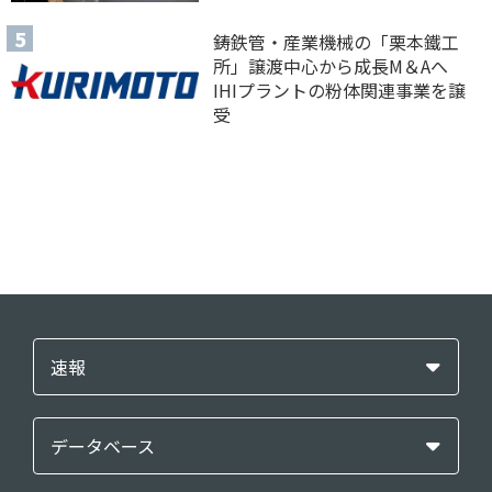
鋳鉄管・産業機械の「栗本鐵工
所」譲渡中心から成長M＆Aへ
IHIプラントの粉体関連事業を譲
受
速報
データベース