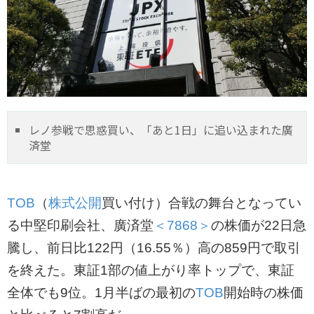
レノ参戦で思惑買い、「あと1日」に追い込まれた廣
済堂
TOB
（
株式公開
買い付け）合戦の舞台となってい
る中堅印刷会社、廣済堂
＜7868＞
の株価が22日急
騰し、前日比122円（16.55％）高の859円で取引
を終えた。東証1部の値上がり率トップで、東証
全体でも9位。1月半ばの最初の
TOB
開始時の株価