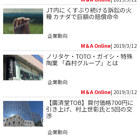
JT内に くすぶり続ける訴訟の火
種 カナダで巨額の賠償命令
企業動向
M＆A Online
| 2019/3/12
ノリタケ・TOTO・ガイシ・特殊
陶業 「森村グループ」とは
企業動向
M＆A Online
| 2019/3/12
【廣済堂TOB】買付価格700円に
引き上げ、村上世彰氏と5回の交
渉
企業動向