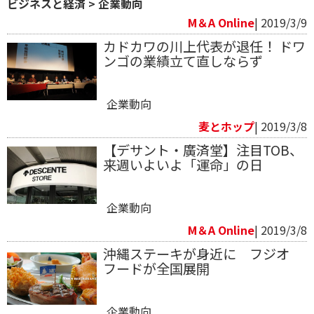
ビジネスと経済
>
企業動向
M＆A Online
| 2019/3/9
カドカワの川上代表が退任！ ドワ
ンゴの業績立て直しならず
企業動向
麦とホップ
| 2019/3/8
【デサント・廣済堂】注目TOB、
来週いよいよ「運命」の日
企業動向
M＆A Online
| 2019/3/8
沖縄ステーキが身近に フジオ
フードが全国展開
企業動向