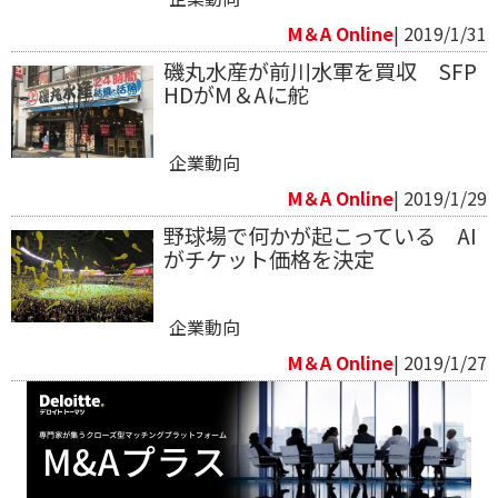
M＆A Online
| 2019/1/31
磯丸水産が前川水軍を買収 SFP
HDがM＆Aに舵
企業動向
M＆A Online
| 2019/1/29
野球場で何かが起こっている AI
がチケット価格を決定
企業動向
M＆A Online
| 2019/1/27