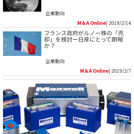
企業動向
M＆A Online
| 2019/2/14
フランス政府がルノー株の「売
却」を検討ー日産にとって朗報
か？
企業動向
M＆A Online
| 2019/2/7