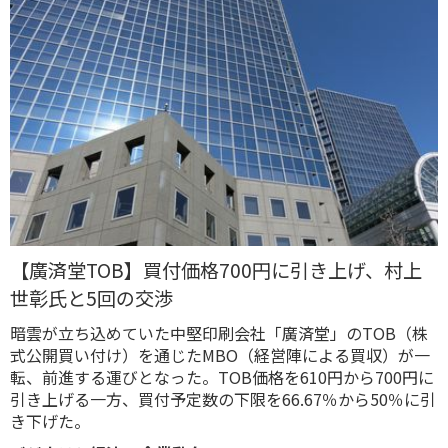
【廣済堂TOB】買付価格700円に引き上げ、村上
世彰氏と5回の交渉
暗雲が立ち込めていた中堅印刷会社「廣済堂」のTOB（株
式公開買い付け）を通じたMBO（経営陣による買収）が一
転、前進する運びとなった。TOB価格を610円から700円に
引き上げる一方、買付予定数の下限を66.67％から50％に引
き下げた。