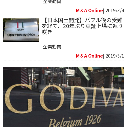
企業動向
M＆A Online
| 2019/3/4
【日本国土開発】バブル後の受難
を経て、20年ぶり東証上場に返り
咲き
企業動向
M＆A Online
| 2019/3/1