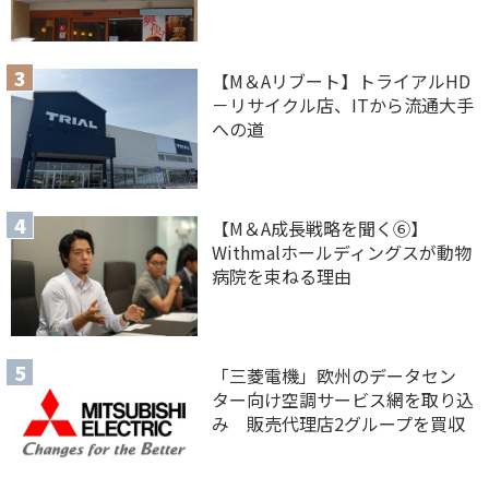
【M＆Aリブート】トライアルHD
－リサイクル店、ITから流通大手
への道
【M＆A 成長戦略を聞く⑥】
Withmalホールディングスが動物
病院を束ねる理由
「三菱電機」欧州のデータセン
ター向け空調サービス網を取り込
み 販売代理店2グループを買収