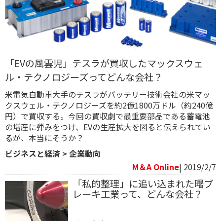
「EVの風雲児」テスラが買収したマックスウェ
ル・テクノロジーズってどんな会社？
米電気自動車大手のテスラがバッテリー技術会社の米マッ
クスウェル・テクノロジーズを約2億1800万ドル（約240億
円）で買収する。今回の買収劇で最重要部品である蓄電池
の増産に弾みをつけ、EVの生産拡大を図ると伝えられてい
る​が、本当にそうか？
ビジネスと経済
>
企業動向
M＆A Online
| 2019/2/7
「私的整理」に追い込まれた曙ブ
レーキ工業って、どんな会社？