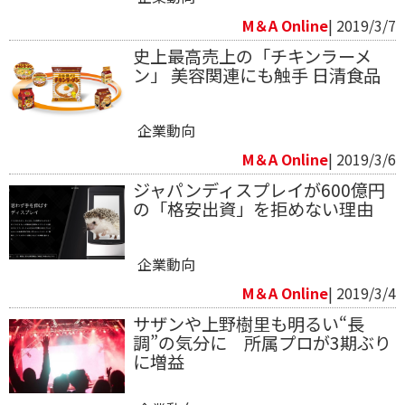
M＆A Online
| 2019/3/7
史上最高売上の「チキンラーメ
ン」 美容関連にも触手 日清食品
企業動向
M＆A Online
| 2019/3/6
ジャパンディスプレイが600億円
の「格安出資」を拒めない理由
企業動向
M＆A Online
| 2019/3/4
サザンや上野樹里も明るい“長
調”の気分に 所属プロが3期ぶり
に増益