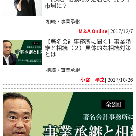
市場に？
相続・事業承継
M＆A Online
| 2017/12/7
【著名会計事務所に聞く】事業承
継と相続（２）​具体的な相続対策
とは
相続・事業承継
小宮 孝之
| 2017/10/26