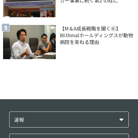
ガー事業に続く第2 の柱に
【M＆A 成長戦略を聞く⑥】
Withmalホールディングスが動物
病院を束ねる理由
速報