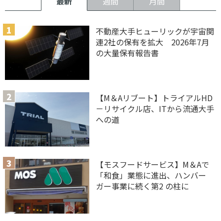
最新
週間
月間
不動産大手ヒューリックが宇宙関
連2社の保有を拡大 2026年7月
の大量保有報告書
【M＆Aリブート】トライアルHD
－リサイクル店、ITから流通大手
への道
【モスフードサービス】M＆Aで
「和食」業態に進出、ハンバー
ガー事業に続く第2 の柱に