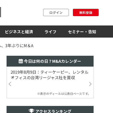
ログイン
無料登録
ビジネスと経済
ライフ
セミナー・告知
、3年ぶりにM＆A
今日は何の日？M&Aカレンダー
2019年8月9日：ティーケーピー、レンタル
2019
オフィスの台湾リージャス社を買収
マジェ
※表示のディールは公表日ベースです。
アクセスランキング