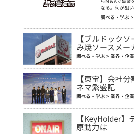
らM＆Aで事業
なる。何が狙い
調べる・学ぶ
【ブルドックソ
み焼ソースメー
調べる・学ぶ
>
業界・企
【東宝】会社分
ネマ繁盛記
調べる・学ぶ
>
業界・企
【KeyHold
原動力は