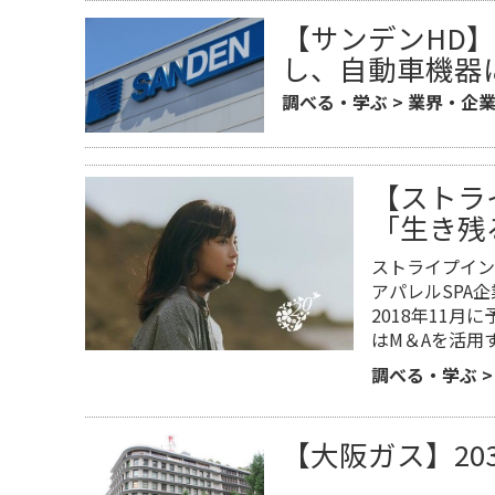
【サンデンHD
し、自動車機器
調べる・学ぶ
>
業界・企
【ストラ
「生き残
ストライプイン
アパレルSPA
2018年11
はM＆Aを活用
調べる・学ぶ
【大阪ガス】20