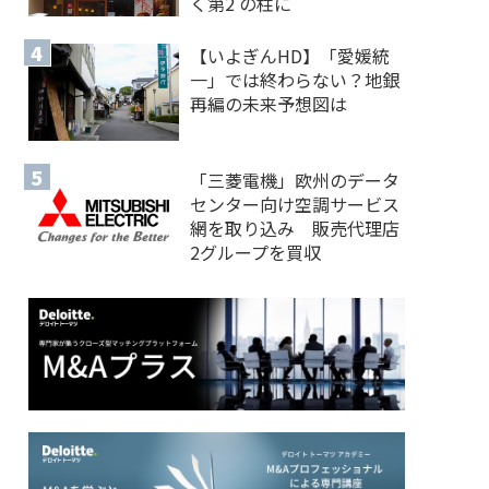
く第2 の柱に
【いよぎんHD】「愛媛統
一」では終わらない？地銀
再編の未来予想図は
「三菱電機」欧州のデータ
センター向け空調サービス
網を取り込み 販売代理店
2グループを買収