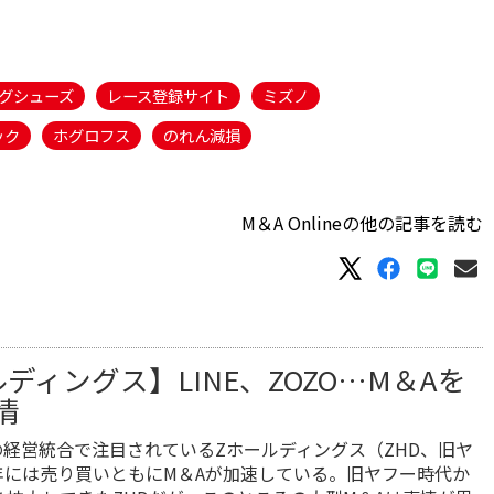
グシューズ
レース登録サイト
ミズノ
ック
ホグロフス
のれん減損
M＆A Onlineの他の記事を読む
ディングス】LINE、ZOZO…M＆Aを
情
Eの経営統合で注目されているZホールディングス（ZHD、旧ヤ
9年には売り買いともにM＆Aが加速している。旧ヤフー時代か