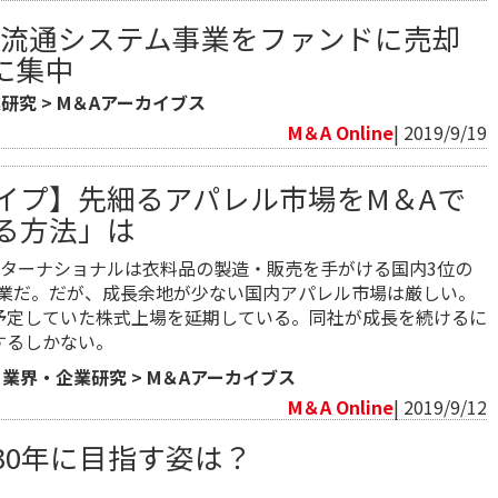
】流通システム事業をファンドに売却
に集中
業研究
>
M＆Aアーカイブス
M＆A Online
| 2019/9/19
イプ】先細るアパレル市場をM＆Aで
る方法」は
ターナショナルは衣料品の製造・販売を手がける国内3位の
企業だ。だが、成長余地が少ない国内アパレル市場は厳しい。
月に予定していた株式上場を延期している。同社が成長を続けるに
するしかない。
>
業界・企業研究
>
M＆Aアーカイブス
M＆A Online
| 2019/9/12
30年に目指す姿は？