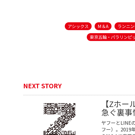
アシックス
M＆A
ランニン
東京五輪・パラリンピ
NEXT STORY
【Zホール
急ぐ裏事
ヤフーとLIN
フー）。201