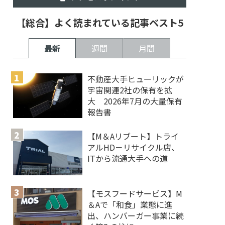
【総合】よく読まれている記事ベスト5
最新
週間
月間
不動産大手ヒューリックが
宇宙関連2社の保有を拡
大 2026年7月の大量保有
報告書
【M＆Aリブート】トライ
アルHD－リサイクル店、
ITから流通大手への道
【モスフードサービス】M
＆Aで「和食」業態に進
出、ハンバーガー事業に続