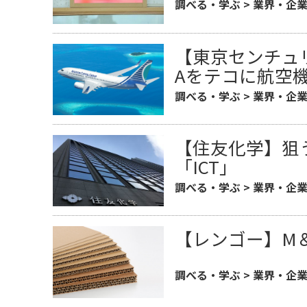
調べる・学ぶ
>
業界・企
【東京センチュリ
Aをテコに航空
調べる・学ぶ
>
業界・企
【住友化学】狙
「ICT」
調べる・学ぶ
>
業界・企
【レンゴー】M
調べる・学ぶ
>
業界・企