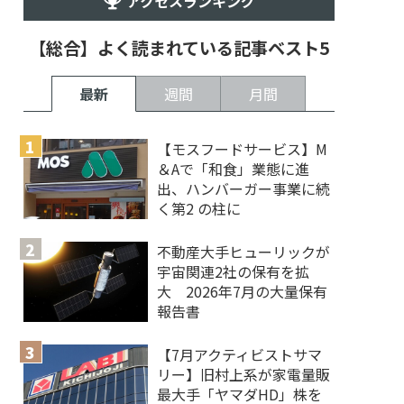
アクセスランキング
【総合】よく読まれている記事ベスト5
最新
週間
月間
【モスフードサービス】M
＆Aで「和食」業態に進
出、ハンバーガー事業に続
く第2 の柱に
不動産大手ヒューリックが
宇宙関連2社の保有を拡
大 2026年7月の大量保有
報告書
【7月アクティビストサマ
リー】旧村上系が家電量販
最大手「ヤマダHD」株を