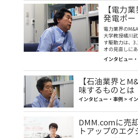
【電力業
発電ポー
電力業界のM&
大学教授橘川武
す駆動力は、3
オの見直しにあ
インタビュー・
【石油業界とM
味するものとは
インタビュー・事例
>
イ
DMM.comに
トアップのエグ