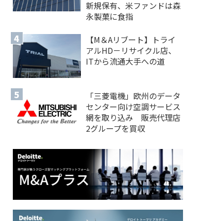
新規保有、米ファンドは森
永製菓に食指
【M＆Aリブート】トライ
アルHD－リサイクル店、
ITから流通大手への道
「三菱電機」欧州のデータ
センター向け空調サービス
網を取り込み 販売代理店
2グループを買収