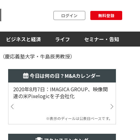
ログイン
無料登録
ビジネスと経済
ライフ
セミナー・告知
？（慶応義塾大学・牛島辰男教授）
今日は何の日？M&Aカレンダー
2020年8月7日：IMAGICA GROUP、映像関
2019
連の米Pixelogicを子会社化
ム事業
渡
※表示のディールは公表日ベースです。