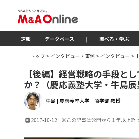
速報
データベース
|
調べる・学ぶ
トップ
>
インタビュー・事例
>
インタビュー
>
【後編】経営戦略の手段とし
か？（慶応義塾大学・牛島辰
牛島
| 慶應義塾大学 商学部 教授
2017-10-12
※この記事は公開から１年以上経