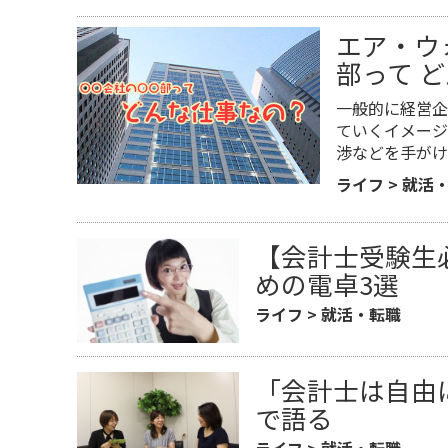
エア・ウ
部って 
一般的に経営企
ていくイメージ
渉などを手がけ
ライフ
>
就活
【会計士受験生
めの電卓3選
ライフ
>
就活・転職
「会計士は自由
で語る
ライフ
>
就活・転職