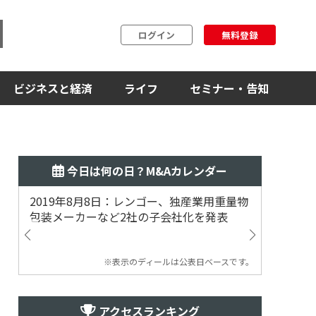
ログイン
無料登録
ビジネスと経済
ライフ
セミナー・告知
今日は何の日？M&Aカレンダー
2019年8月8日：レンゴー、独産業用重量物
2014
包装メーカーなど2社の子会社化を発表
提案
※表示のディールは公表日ベースです。
アクセスランキング