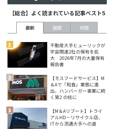
【総合】よく読まれている記事ベスト5
最新
週間
月間
不動産大手ヒューリックが
宇宙関連2社の保有を拡
大 2026年7月の大量保有
報告書
【モスフードサービス】M
＆Aで「和食」業態に進
出、ハンバーガー事業に続
く第2 の柱に
【M＆Aリブート】トライ
アルHD－リサイクル店、
ITから流通大手への道