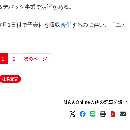
るデバッグ事業で定評がある。
7月1日付で子会社を吸収
合併
するのに伴い、「ユビ
1
2
次のページ
社名変更
M＆A Onlineの他の記事を読む