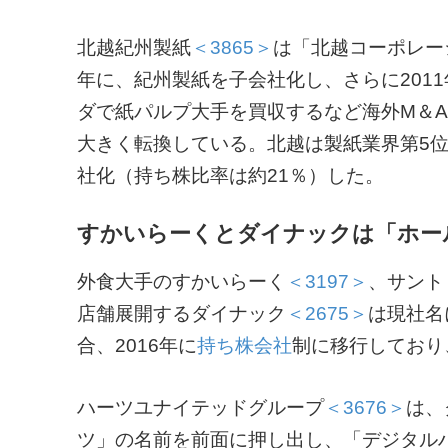
北越紀州製紙
＜3865＞
は「北越コーポレー
年に、紀州製紙を子会社化し、さらに201
ダで紙パルプ大手を買収するなど海外M＆
大きく転換している。北越は製紙業界第5位
社化（持ち株比率は約21％）した。
すかいらーくとダイナックは「ホー
外食大手のすかいらーく
＜3197＞
、サント
店舗展開するダイナック
＜2675＞
は現社名
合、2016年に
持ち株会社
制に移行しており
ハーツユナイテッドグループ
＜3676＞
は、
ツ」の名前を前面に押し出し、「デジタル