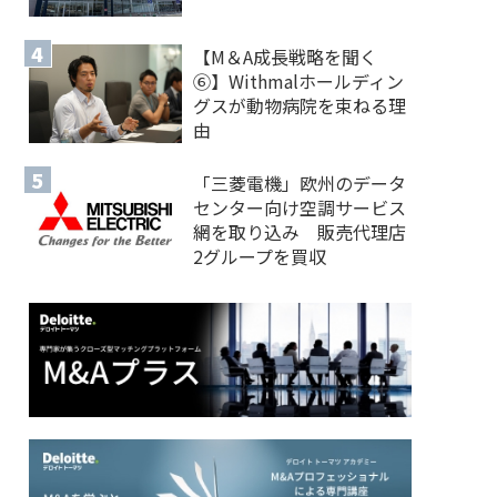
【M＆A 成長戦略を聞く
⑥】Withmalホールディン
グスが動物病院を束ねる理
由
「三菱電機」欧州のデータ
センター向け空調サービス
網を取り込み 販売代理店
2グループを買収