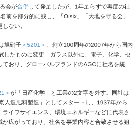
守る会が
合併
して発足したが、1年足らずで再度の社
前を部分的に残し、「Oisix」「大地を守る会」
更しない。
は旭硝子
＜5201＞
。創立100周年の2007年から国内
を冠したものに変更。ガラス以外に、電子、化学、セ
しており、グローバルブランドのAGCに社名を統一
21＞
が「日産化学」と工業の2文字を外す。同社は
京人造肥料製造」としてスタートし、1937年から
、ライフサイエンス、環境エネルギーなどに代表さ
域が広がっており、社名を事業内容と合致させる狙