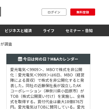
ログイン
無料登録
ビジネスと経済
ライフ
セミナー・告知
コが調査
今日は何の日？M&Aカレンダー
愛光電気＜9909＞、MBOで株式を非公開
2018
化：愛光電気＜9909＞は6日、MBO（経営
デシュ第
陣による買収）で株式を非公開化すると発
表した。同社の近藤保社長が設立したAK
コーポレーション（神奈川県小田原市）が
TOB（株式公開買い付け）を実施し、全株
式を取得する。買付代金は最大18億876万
円。愛光電気はTOBに賛同している。愛光