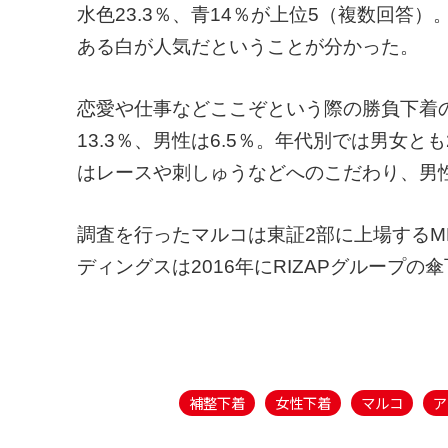
水色23.3％、青14％が上位5（複数回答
ある白が人気だということが分かった。
恋愛や仕事などここぞという際の勝負下着
13.3％、男性は6.5％。年代別では男女と
はレースや刺しゅうなどへのこだわり、男
調査を行ったマルコは東証2部に上場するM
ディングスは2016年にRIZAPグループの
補整下着
女性下着
マルコ
ア