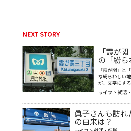
NEXT STORY
「霞が関
の「紛ら
「霞が関」と「
な紛らわしい地
が、文字にする
ライフ
>
就活
眞子さんも訪れ
の由来は？
ライフ
>
就活・転職