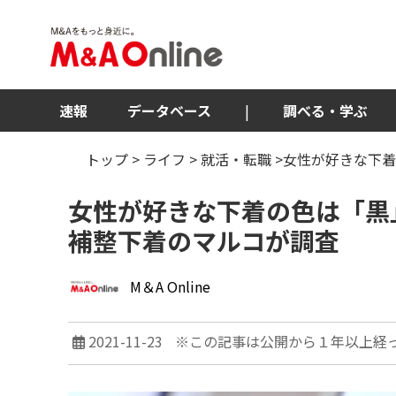
速報
データベース
|
調べる・学ぶ
トップ
>
ライフ
>
就活・転職
>女性が好きな下着
女性が好きな下着の色は「黒
補整下着のマルコが調査
M＆A Online
2021-11-23
※この記事は公開から１年以上経