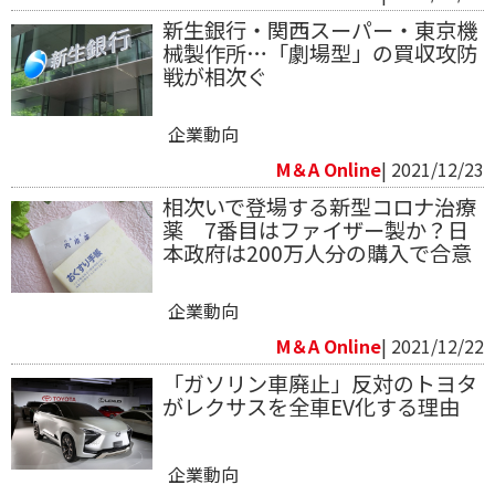
新生銀行・関西スーパー・東京機
械製作所…「劇場型」の買収攻防
戦が相次ぐ
企業動向
M＆A Online
| 2021/12/23
相次いで登場する新型コロナ治療
薬 7番目はファイザー製か？日
本政府は200万人分の購入で合意
企業動向
M＆A Online
| 2021/12/22
「ガソリン車廃止」反対のトヨタ
がレクサスを全車EV化する理由
企業動向