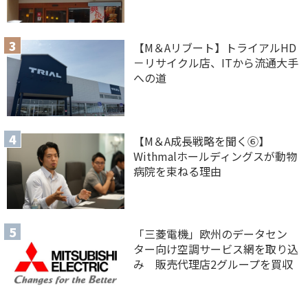
【M＆Aリブート】トライアルHD
－リサイクル店、ITから流通大手
への道
【M＆A 成長戦略を聞く⑥】
Withmalホールディングスが動物
病院を束ねる理由
「三菱電機」欧州のデータセン
ター向け空調サービス網を取り込
み 販売代理店2グループを買収