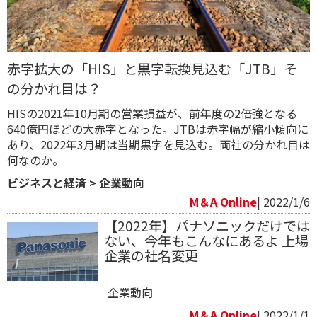
赤字拡大の「HIS」と黒字転換見込む「JTB」そ
の分かれ目は？
HISの2021年10月期の営業損益が、前年度の2倍強となる
640億円ほどの大赤字となった。JTBは赤字幅が縮小傾向に
あり、2022年3月期は当期黒字を見込む。両社の分かれ目は
何なのか。
ビジネスと経済
>
企業動向
M＆A Online
| 2022/1/6
【2022年】パナソニックだけでは
ない、今年もこんなにあるよ 上場
企業の社名変更
企業動向
M＆A Online
| 2022/1/1