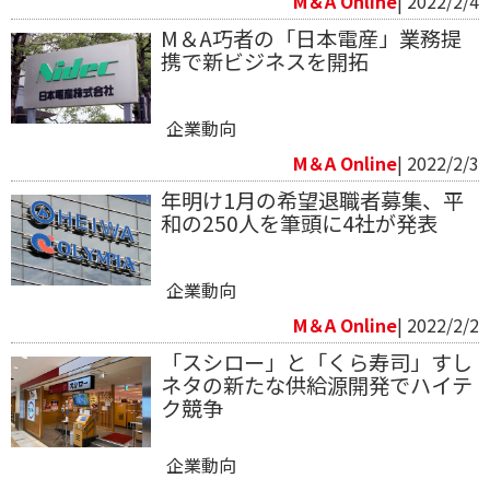
M＆A Online
| 2022/2/4
M＆A巧者の「日本電産」業務提
携で新ビジネスを開拓
企業動向
M＆A Online
| 2022/2/3
年明け1月の希望退職者募集、平
和の250人を筆頭に4社が発表
企業動向
M＆A Online
| 2022/2/2
「スシロー」と「くら寿司」すし
ネタの新たな供給源開発でハイテ
ク競争
企業動向