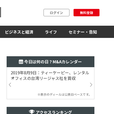
ログイン
無料登録
ビジネスと経済
ライフ
セミナー・告知
今日は何の日？M&Aカレンダー
2019年8月9日：ティーケーピー、レンタル
2019
オフィスの台湾リージャス社を買収
マジェ
※表示のディールは公表日ベースです。
アクセスランキング