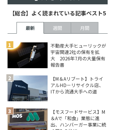
【総合】よく読まれている記事ベスト5
最新
週間
月間
不動産大手ヒューリックが
宇宙関連2社の保有を拡
大 2026年7月の大量保有
報告書
【M＆Aリブート】トライ
アルHD－リサイクル店、
ITから流通大手への道
【モスフードサービス】M
＆Aで「和食」業態に進
出、ハンバーガー事業に続