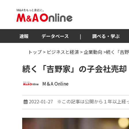
速報
データベース
|
調べる・学ぶ
トップ
>
ビジネスと経済
>
企業動向
>続く「吉
続く「吉野家」の子会社売却
M＆A Online
2022-01-27
※この記事は公開から１年以上経