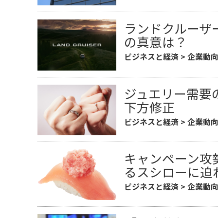
ランドクルーザ
の真意は？
ビジネスと経済
>
企業動
ジュエリー需要
下方修正
ビジネスと経済
>
企業動
キャンペーン攻
るスシローに迫
ビジネスと経済
>
企業動