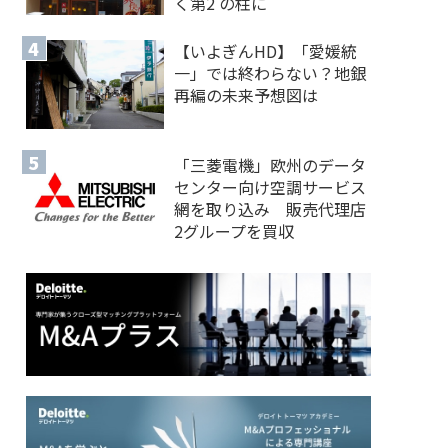
く第2 の柱に
【いよぎんHD】「愛媛統
一」では終わらない？地銀
再編の未来予想図は
「三菱電機」欧州のデータ
センター向け空調サービス
網を取り込み 販売代理店
2グループを買収