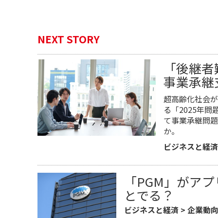
NEXT STORY
「後継者
事業承継
超高齢化社会が
る「2025年
て事業承継問題
か。
ビジネスと経済
「PGM」がア
とでる？
ビジネスと経済
>
企業動