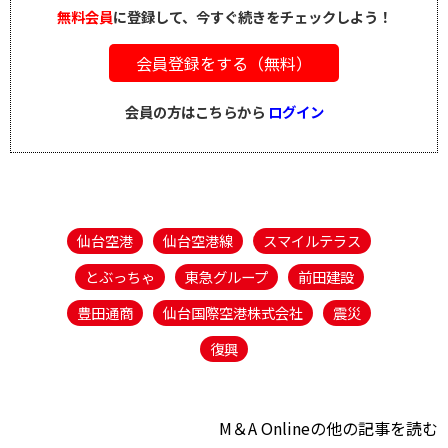
無料会員
に登録して、今すぐ続きをチェックしよう！
会員登録をする（無料）
会員の方はこちらから
ログイン
仙台空港
仙台空港線
スマイルテラス
とぶっちゃ
東急グループ
前田建設
豊田通商
仙台国際空港株式会社
震災
復興
M＆A Onlineの他の記事を読む