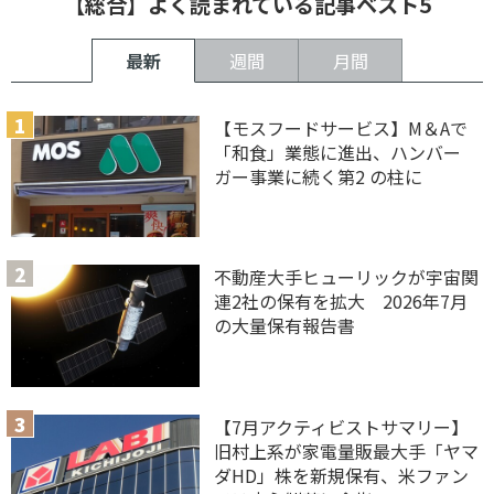
【総合】よく読まれている記事ベスト5
最新
週間
月間
【モスフードサービス】M＆Aで
「和食」業態に進出、ハンバー
ガー事業に続く第2 の柱に
不動産大手ヒューリックが宇宙関
連2社の保有を拡大 2026年7月
の大量保有報告書
【7月アクティビストサマリー】
旧村上系が家電量販最大手「ヤマ
ダHD」株を新規保有、米ファン