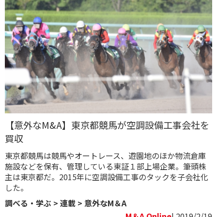
【意外なM&A】東京都競馬が空調設備工事会社を
買収
東京都競馬は競馬やオートレース、遊園地のほか物流倉庫
施設などを保有、管理している東証１部上場企業。筆頭株
主は東京都だ。2015年に空調設備工事のタックを子会社化
した。
調べる・学ぶ
>
連載
>
意外なM＆A
M＆A Online
| 2019/2/19