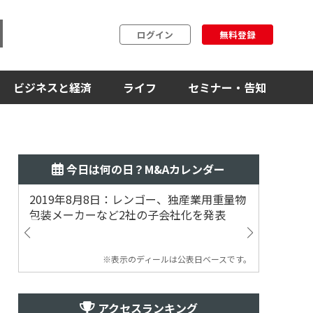
ログイン
無料登録
ビジネスと経済
ライフ
セミナー・告知
今日は何の日？M&Aカレンダー
2019年8月8日：レンゴー、独産業用重量物
2014
包装メーカーなど2社の子会社化を発表
提案
※表示のディールは公表日ベースです。
アクセスランキング