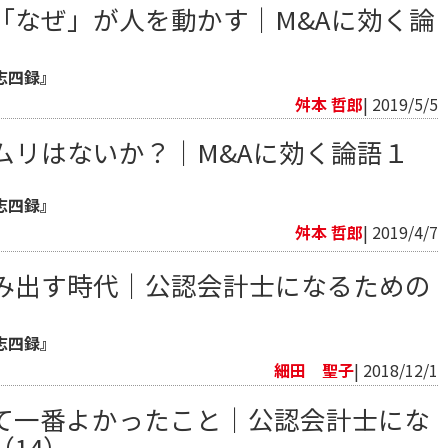
「なぜ」が人を動かす｜M&Aに効く論
志四録』
舛本 哲郎
| 2019/5/5
ムリはないか？｜M&Aに効く論語１
志四録』
舛本 哲郎
| 2019/4/7
み出す時代｜公認会計士になるための
）
志四録』
細田 聖子
| 2018/12/1
て一番よかったこと｜公認会計士にな
14）