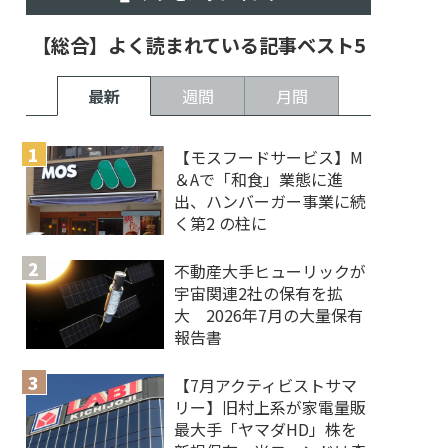
【総合】よく読まれている記事ベスト5
最新
週間
月間
【モスフードサービス】M
＆Aで「和食」業態に進
出、ハンバーガー事業に続
く第2 の柱に
不動産大手ヒューリックが
宇宙関連2社の保有を拡
大 2026年7月の大量保有
報告書
【7月アクティビストサマ
リー】旧村上系が家電量販
最大手「ヤマダHD」株を