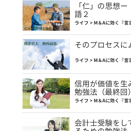
「仁」の思想ー
語２
ライフ
>
M＆Aに効く『言
そのプロセスに
ライフ
>
M＆Aに効く『言
信用が価値を生
勉強法（最終回
ライフ
>
M＆Aに効く『言
会計士受験をし
るための勉強法（