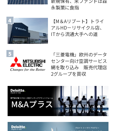
新規保有、米ファンドは森
永製菓に食指
【M＆Aリブート】トライ
アルHD－リサイクル店、
ITから流通大手への道
「三菱電機」欧州のデータ
センター向け空調サービス
網を取り込み 販売代理店
2グループを買収