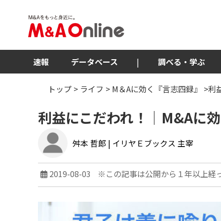
速報
データベース
|
調べる・学ぶ
トップ
>
ライフ
>
M＆Aに効く『言志四録』
>利
利益にこだわれ！｜M&Aに
舛本 哲郎
| イリヤＥブックス 主宰
2019-08-03
※この記事は公開から１年以上経