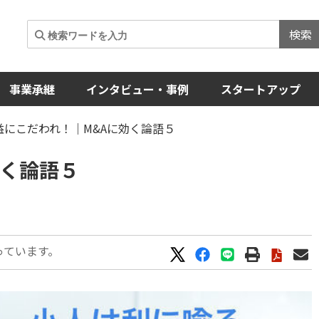
検索
事業承継
インタビュー・事例
スタートアップ
益にこだわれ！｜M&Aに効く論語５
効く論語５
っています。