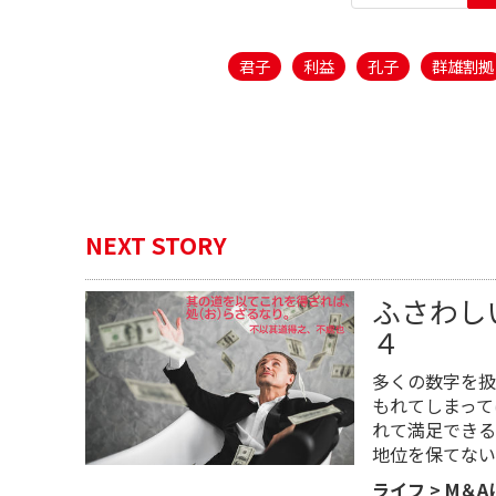
君子
利益
孔子
群雄割拠
NEXT STORY
ふさわし
４
多くの数字を扱
もれてしまって
れて満足できる
地位を保てない
ライフ
>
M＆A