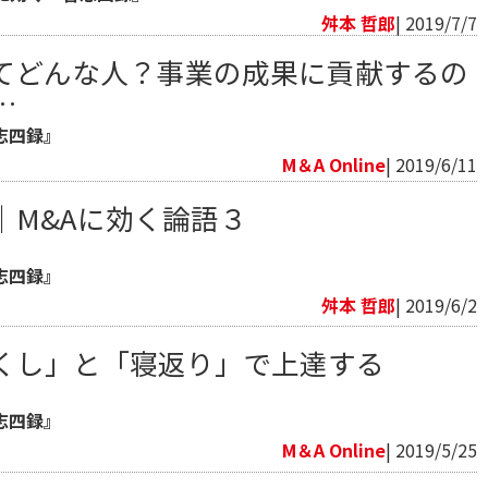
舛本 哲郎
| 2019/7/7
てどんな人？事業の成果に貢献するの
…
志四録』
M＆A Online
| 2019/6/11
｜M&Aに効く論語３
志四録』
舛本 哲郎
| 2019/6/2
くし」と「寝返り」で上達する
志四録』
M＆A Online
| 2019/5/25