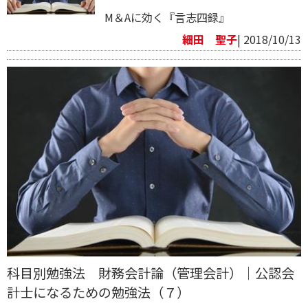
M＆Aに効く『言志四録』
細田 聖子
| 2018/10/13
科目別勉強法 財務会計論（管理会計）｜公認会
計士になるための勉強法（７）