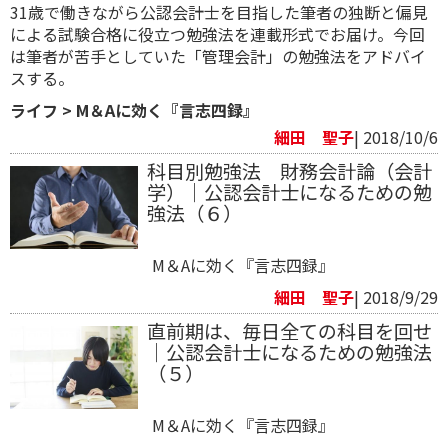
31歳で働きながら公認会計士を目指した筆者の独断と偏見
による試験合格に役立つ勉強法を連載形式でお届け。今回
は筆者が苦手としていた「管理会計」の勉強法をアドバイ
スする。
ライフ
>
M＆Aに効く『言志四録』
細田 聖子
| 2018/10/6
科目別勉強法 財務会計論（会計
学）｜公認会計士になるための勉
強法（６）
M＆Aに効く『言志四録』
細田 聖子
| 2018/9/29
直前期は、毎日全ての科目を回せ
｜公認会計士になるための勉強法
（５）
M＆Aに効く『言志四録』