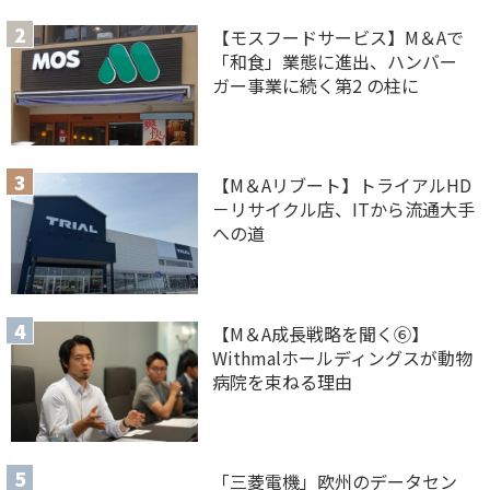
【モスフードサービス】M＆Aで
「和食」業態に進出、ハンバー
ガー事業に続く第2 の柱に
【M＆Aリブート】トライアルHD
－リサイクル店、ITから流通大手
への道
【M＆A 成長戦略を聞く⑥】
Withmalホールディングスが動物
病院を束ねる理由
「三菱電機」欧州のデータセン