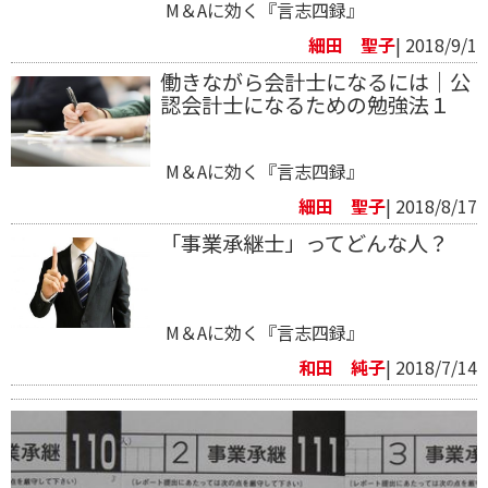
M＆Aに効く『言志四録』
細田 聖子
| 2018/9/1
働きながら会計士になるには｜公
認会計士になるための勉強法１
M＆Aに効く『言志四録』
細田 聖子
| 2018/8/17
「事業承継士」ってどんな人？
M＆Aに効く『言志四録』
和田 純子
| 2018/7/14