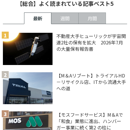
【総合】よく読まれている記事ベスト5
最新
週間
月間
不動産大手ヒューリックが宇宙関
連2社の保有を拡大 2026年7月
の大量保有報告書
【M＆Aリブート】トライアルHD
－リサイクル店、ITから流通大手
への道
【モスフードサービス】M＆Aで
「和食」業態に進出、ハンバー
ガー事業に続く第2 の柱に