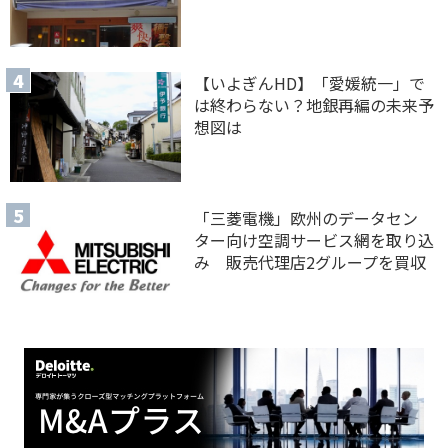
【いよぎんHD】「愛媛統一」で
は終わらない？地銀再編の未来予
想図は
「三菱電機」欧州のデータセン
ター向け空調サービス網を取り込
み 販売代理店2グループを買収