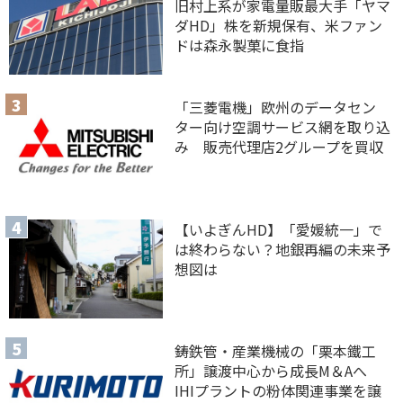
旧村上系が家電量販最大手「ヤマ
ダHD」株を新規保有、米ファン
ドは森永製菓に食指
「三菱電機」欧州のデータセン
ター向け空調サービス網を取り込
み 販売代理店2グループを買収
【いよぎんHD】「愛媛統一」で
は終わらない？地銀再編の未来予
想図は
鋳鉄管・産業機械の「栗本鐵工
所」譲渡中心から成長M＆Aへ
IHIプラントの粉体関連事業を譲