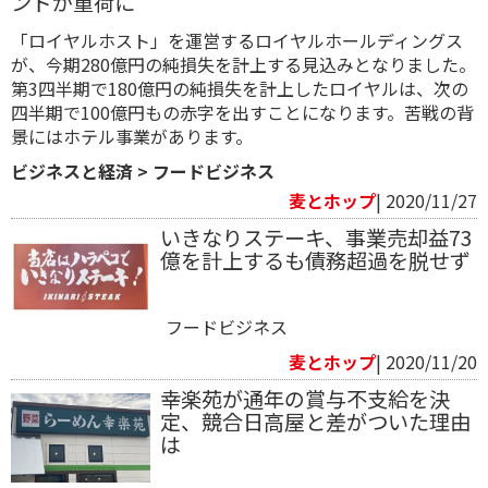
ンドが重荷に
「ロイヤルホスト」を運営するロイヤルホールディングス
が、今期280億円の純損失を計上する見込みとなりました。
第3四半期で180億円の純損失を計上したロイヤルは、次の
四半期で100億円もの赤字を出すことになります。苦戦の背
景にはホテル事業があります。
ビジネスと経済
>
フードビジネス
麦とホップ
| 2020/11/27
いきなりステーキ、事業売却益73
億を計上するも債務超過を脱せず
フードビジネス
麦とホップ
| 2020/11/20
幸楽苑が通年の賞与不支給を決
定、競合日高屋と差がついた理由
は