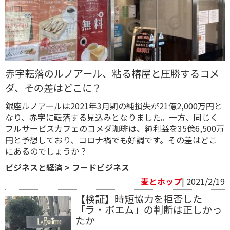
赤字転落のルノアール、粘る椿屋と圧勝するコメ
ダ、その差はどこに？
銀座ルノアールは2021年3月期の純損失が21億2,000万円と
なり、赤字に転落する見込みとなりました。一方、同じく
フルサービスカフェのコメダ珈琲は、純利益を35億6,500万
円と予想しており、コロナ禍でも好調です。その差はどこ
にあるのでしょうか？
ビジネスと経済
>
フードビジネス
麦とホップ
| 2021/2/19
【検証】時短協力を拒否した
「ラ・ボエム」の判断は正しかっ
たか