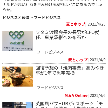
ナルドが高い利益を生み続ける秘密はどこにあるのでしょ
うか。
ビジネスと経済
>
フードビジネス
麦とホップ
| 2021/4/23
ワタミ渡邉会長の長男がCFO就
任、事業承継への布石か
フードビジネス
麦とホップ
| 2021/4/9
回復予想の「焼肉事業」あみやき
亭が1年で黒字転換
フードビジネス
M＆A Online
| 2021/4/6
英国風パブHUBがeスポーツ「モ