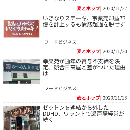
麦とホップ
| 2020/11/27
いきなりステーキ、事業売却益73
億を計上するも債務超過を脱せず
フードビジネス
麦とホップ
| 2020/11/20
幸楽苑が通年の賞与不支給を決
定、競合日高屋と差がついた理由
は
フードビジネス
麦とホップ
| 2020/11/13
ゼットンを連結から外した
DDHD、ワラントで瀬戸際経営が
続く