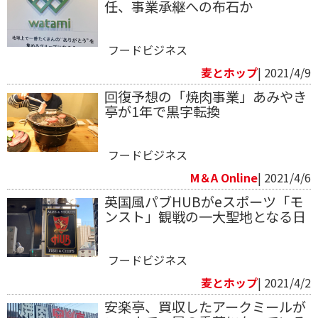
任、事業承継への布石か
フードビジネス
麦とホップ
| 2021/4/9
回復予想の「焼肉事業」あみやき
亭が1年で黒字転換
フードビジネス
M＆A Online
| 2021/4/6
英国風パブHUBがeスポーツ「モ
ンスト」観戦の一大聖地となる日
フードビジネス
麦とホップ
| 2021/4/2
安楽亭、買収したアークミールが