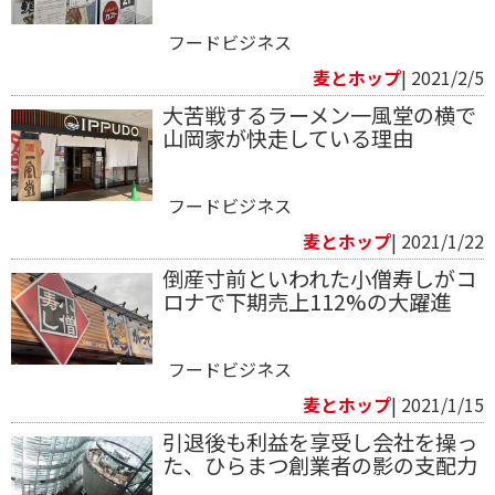
フードビジネス
麦とホップ
| 2021/2/5
大苦戦するラーメン一風堂の横で
山岡家が快走している理由
フードビジネス
麦とホップ
| 2021/1/22
倒産寸前といわれた小僧寿しがコ
ロナで下期売上112%の大躍進
フードビジネス
麦とホップ
| 2021/1/15
引退後も利益を享受し会社を操っ
た、ひらまつ創業者の影の支配力