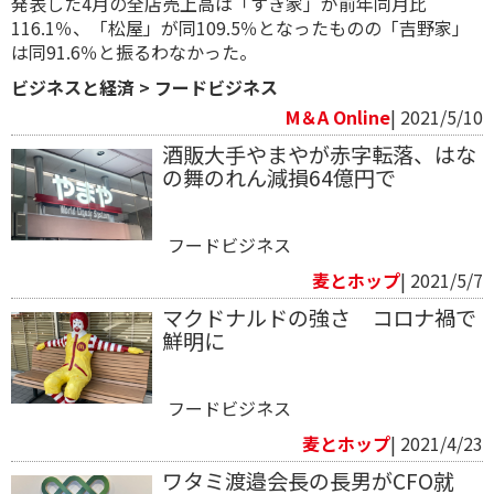
発表した4月の全店売上高は「すき家」が前年同月比
116.1％、「松屋」が同109.5％となったものの「吉野家」
は同91.6％と振るわなかった。
ビジネスと経済
>
フードビジネス
M＆A Online
| 2021/5/10
酒販大手やまやが赤字転落、はな
の舞のれん減損64億円で
フードビジネス
麦とホップ
| 2021/5/7
マクドナルドの強さ コロナ禍で
鮮明に
フードビジネス
麦とホップ
| 2021/4/23
ワタミ渡邉会長の長男がCFO就