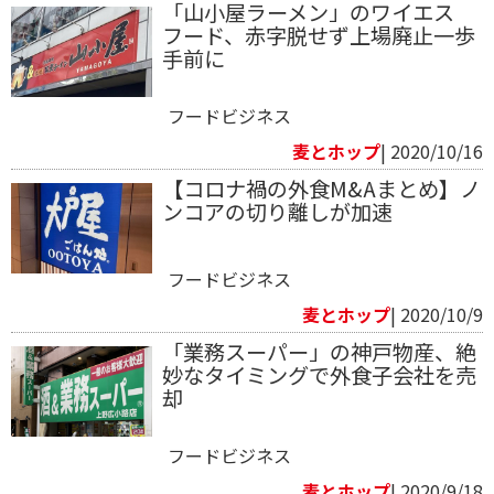
「山小屋ラーメン」のワイエス
フード、赤字脱せず上場廃止一歩
手前に
フードビジネス
麦とホップ
| 2020/10/16
【コロナ禍の外食M&Aまとめ】ノ
ンコアの切り離しが加速
フードビジネス
麦とホップ
| 2020/10/9
「業務スーパー」の神戸物産、絶
妙なタイミングで外食子会社を売
却
フードビジネス
麦とホップ
| 2020/9/18