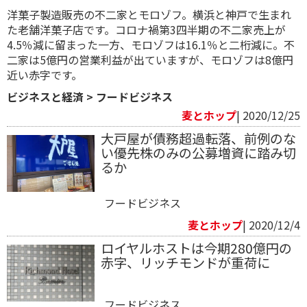
洋菓子製造販売の不二家とモロゾフ。横浜と神戸で生まれ
た老舗洋菓子店です。コロナ禍第3四半期の不二家売上が
4.5％減に留まった一方、モロゾフは16.1％と二桁減に。不
二家は5億円の営業利益が出ていますが、モロゾフは8億円
近い赤字です。
ビジネスと経済
>
フードビジネス
麦とホップ
| 2020/12/25
大戸屋が債務超過転落、前例のな
い優先株のみの公募増資に踏み切
るか
フードビジネス
麦とホップ
| 2020/12/4
ロイヤルホストは今期280億円の
赤字、リッチモンドが重荷に
フードビジネス