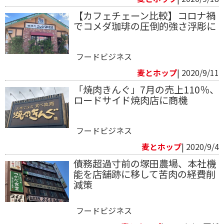
【カフェチェーン比較】コロナ禍
でコメダ珈琲の圧倒的強さ浮彫に
フードビジネス
麦とホップ
| 2020/9/11
「焼肉きんぐ」7月の売上110％、
ロードサイド焼肉店に商機
フードビジネス
麦とホップ
| 2020/9/4
債務超過寸前の塚田農場、本社機
能を店舗跡に移して苦肉の経費削
減策
フードビジネス