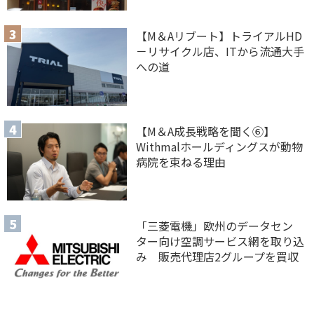
【M＆Aリブート】トライアルHD
－リサイクル店、ITから流通大手
への道
【M＆A 成長戦略を聞く⑥】
Withmalホールディングスが動物
病院を束ねる理由
「三菱電機」欧州のデータセン
ター向け空調サービス網を取り込
み 販売代理店2グループを買収