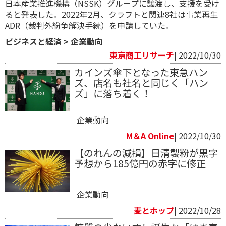
日本産業推進機構（NSSK）グループに譲渡し、支援を受け
ると発表した。2022年2月、クラフトと関連8社は事業再生
ADR（裁判外紛争解決手続）を申請していた。
ビジネスと経済
>
企業動向
東京商工リサーチ
| 2022/10/30
カインズ傘下となった東急ハン
ズ、店名も社名と同じく「ハン
ズ」に落ち着く！
企業動向
M＆A Online
| 2022/10/30
【のれんの減損】日清製粉が黒字
予想から185億円の赤字に修正
企業動向
麦とホップ
| 2022/10/28