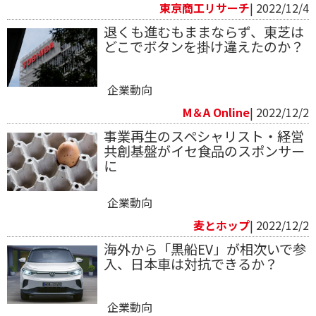
東京商工リサーチ
| 2022/12/4
退くも進むもままならず、東芝は
どこでボタンを掛け違えたのか？
企業動向
M＆A Online
| 2022/12/2
事業再生のスペシャリスト・経営
共創基盤がイセ食品のスポンサー
に
企業動向
麦とホップ
| 2022/12/2
海外から「黒船EV」が相次いで参
入、日本車は対抗できるか？
企業動向