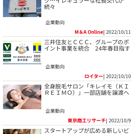
ク…イレギュラーな社長交代が
続々
企業動向
M＆A Online
| 2022/10/11
三井住友とＣＣＣ、グループのポ
イント事業を統合 24年春目指す
企業動向
ロイター
| 2022/10/10
全身脱毛サロン「キレイモ（ＫＩ
ＲＥＩＭＯ）」一部店舗を譲渡へ
企業動向
東京商工リサーチ
| 2022/10/9
スタートアップが広める新しいビ