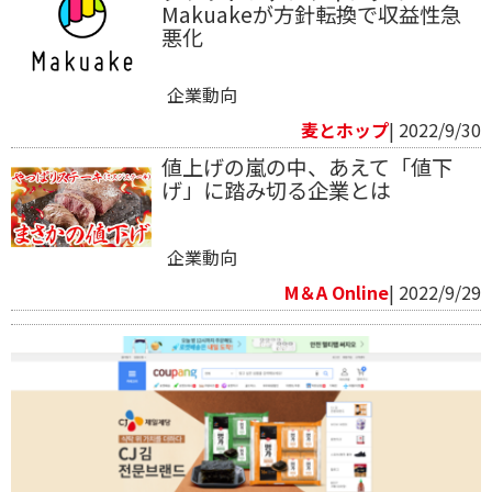
Makuakeが方針転換で収益性急
悪化
企業動向
麦とホップ
| 2022/9/30
値上げの嵐の中、あえて「値下
げ」に踏み切る企業とは
企業動向
M＆A Online
| 2022/9/29