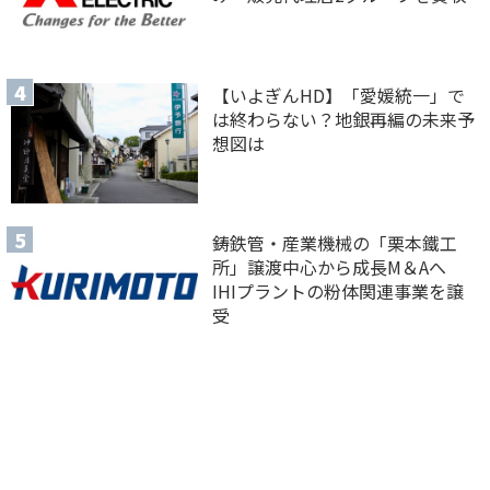
【いよぎんHD】「愛媛統一」で
は終わらない？地銀再編の未来予
想図は
鋳鉄管・産業機械の「栗本鐵工
所」譲渡中心から成長M＆Aへ
IHIプラントの粉体関連事業を譲
受