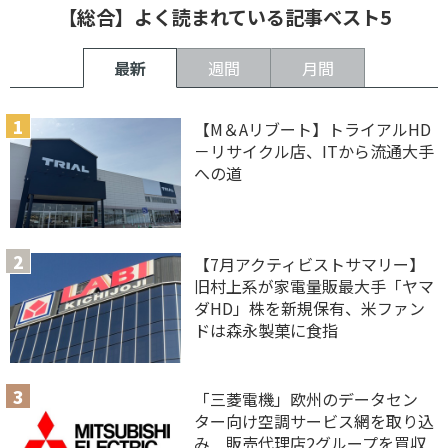
【総合】よく読まれている記事ベスト5
最新
週間
月間
【M＆Aリブート】トライアルHD
－リサイクル店、ITから流通大手
への道
【7月アクティビストサマリー】
旧村上系が家電量販最大手「ヤマ
ダHD」株を新規保有、米ファン
ドは森永製菓に食指
「三菱電機」欧州のデータセン
ター向け空調サービス網を取り込
み 販売代理店2グループを買収