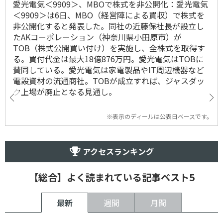
愛光電気＜9909＞、MBOで株式を非公開化：愛光電気
＜9909＞は6日、MBO（経営陣による買収）で株式を
非公開化すると発表した。同社の近藤保社長が設立し
たAKコーポレーション（神奈川県小田原市）が
TOB（株式公開買い付け）を実施し、全株式を取得す
る。買付代金は最大18億876万円。愛光電気はTOBに
賛同している。愛光電気は家電製品やIT周辺機器など
電設資材の流通商社。TOBが成立すれば、ジャスダッ
ク上場が廃止となる見通し。
※表示のディールは公表日ベースです。
アクセスランキング
【総合】よく読まれている記事ベスト5
最新
週間
月間