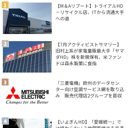
【M＆Aリブート】トライアルHD
－リサイクル店、ITから流通大手
への道
【7月アクティビストサマリー】
旧村上系が家電量販最大手「ヤマ
ダHD」株を新規保有、米ファン
ドは森永製菓に食指
「三菱電機」欧州のデータセン
ター向け空調サービス網を取り込
み 販売代理店2グループを買収
【いよぎんHD】「愛媛統一」で
は終わらない？地銀再編の未来予