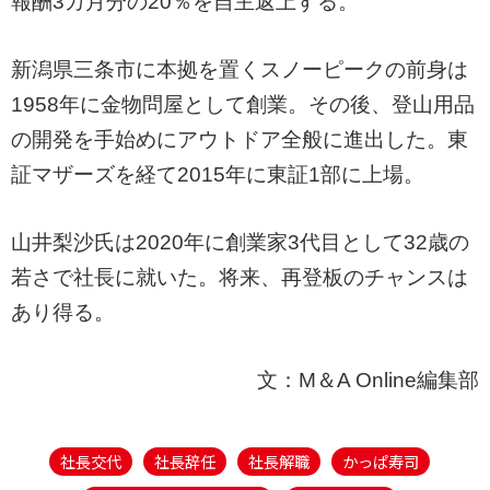
報酬3カ月分の20％を自主返上する。
新潟県三条市に本拠を置くスノーピークの前身は
1958年に金物問屋として創業。その後、登山用品
の開発を手始めにアウトドア全般に進出した。東
証マザーズを経て2015年に東証1部に上場。
山井梨沙氏は2020年に創業家3代目として32歳の
若さで社長に就いた。将来、再登板のチャンスは
あり得る。
文：M＆A Online編集部
社長交代
社長辞任
社長解職
かっぱ寿司