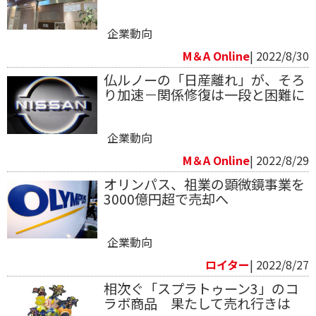
企業動向
M＆A Online
| 2022/8/30
仏ルノーの「日産離れ」が、そろ
り加速－関係修復は一段と困難に
企業動向
M＆A Online
| 2022/8/29
オリンパス、祖業の顕微鏡事業を
3000億円超で売却へ
企業動向
ロイター
| 2022/8/27
相次ぐ「スプラトゥーン3」のコ
ラボ商品 果たして売れ行きは