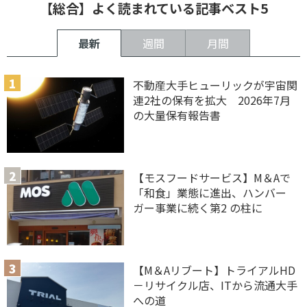
【総合】よく読まれている記事ベスト5
最新
週間
月間
不動産大手ヒューリックが宇宙関
連2社の保有を拡大 2026年7月
の大量保有報告書
【モスフードサービス】M＆Aで
「和食」業態に進出、ハンバー
ガー事業に続く第2 の柱に
【M＆Aリブート】トライアルHD
－リサイクル店、ITから流通大手
への道