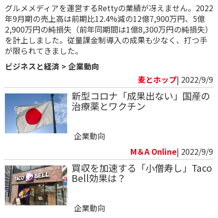
グルメメディアを運営するRettyの業績が冴えません。2022
年9月期の売上高は前期比12.4%減の12億7,900万円、5億
2,900万円の純損失（前年同期間は1億8,300万円の純損失）
を計上しました。従量課金制導入の成果も少なく、打つ手
が限られてきました。
ビジネスと経済
>
企業動向
麦とホップ
| 2022/9/9
新型コロナ「成果出ない」国産の
治療薬とワクチン
企業動向
M＆A Online
| 2022/9/9
買収を加速する「小僧寿し」Taco
Bell効果は？
企業動向