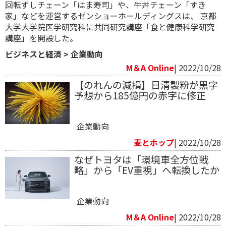
回転ずしチェーン「はま寿司」や、牛丼チェーン「すき
家」などを運営するゼンショーホールディングスは、 京都
大学大学院医学研究科に共同研究講座「食と健康科学研究
講座」を開設した。
ビジネスと経済
>
企業動向
M＆A Online
| 2022/10/28
【のれんの減損】日清製粉が黒字
予想から185億円の赤字に修正
企業動向
麦とホップ
| 2022/10/28
なぜトヨタは「環境車全方位戦
略」から「EV重視」へ転換したか
企業動向
M＆A Online
| 2022/10/28