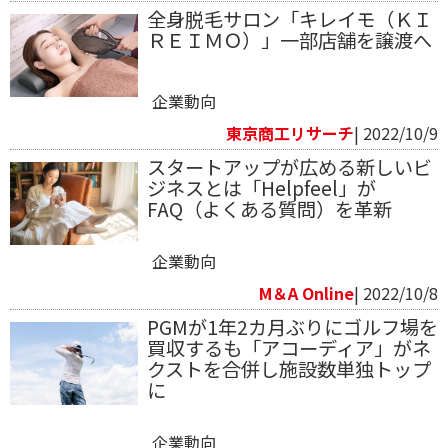
全身脱毛サロン「キレイモ（ＫＩ
ＲＥＩＭＯ）」一部店舗を譲渡へ
企業動向
東京商工リサーチ
| 2022/10/9
スタートアップが広める新しいビ
ジネスとは「Helpfeel」が
FAQ（よくある質問）を革新
企業動向
M＆A Online
| 2022/10/8
PGMが1年2カ月ぶりにゴルフ場を
買収するも「アコーディア」がネ
クストを合併し施設数単独トップ
に
企業動向