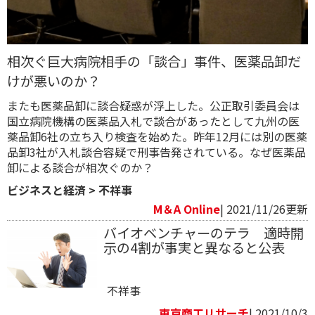
相次ぐ巨大病院相手の「談合」事件、医薬品卸だ
けが悪いのか？
またも医薬品卸に談合疑惑が浮上した。公正取引委員会は
国立病院機構の医薬品入札で談合があったとして九州の医
薬品卸6社の立ち入り検査を始めた。昨年12月には別の医薬
品卸3社が入札談合容疑で刑事告発されている。なぜ医薬品
卸による談合が相次ぐのか？
ビジネスと経済
>
不祥事
M＆A Online
| 2021/11/26更新
バイオベンチャーのテラ 適時開
示の4割が事実と異なると公表
不祥事
東京商工リサーチ
| 2021/10/3