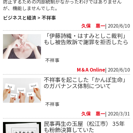
防止するための内部統制がなかったわけではありません
が、機能しませんでした。
ビジネスと経済
>
不祥事
久保 惠一
| 2020/6/10
「伊藤詩織・はすみとしこ裁判」
もし被告敗訴で謝罪を拒否したら
不祥事
M＆A Online
| 2020/6/10
不祥事を起こした「かんぽ生命」
のガバナンス体制について
不祥事
久保 惠一
| 2020/3/31
民事再生の玉屋（松江市） 35年
も粉飾決算していた