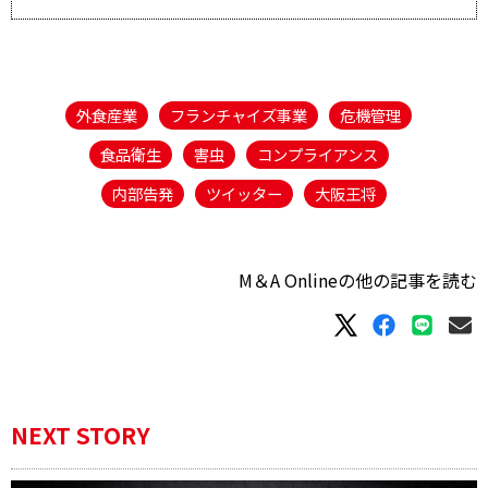
外食産業
フランチャイズ事業
危機管理
食品衛生
害虫
コンプライアンス
内部告発
ツイッター
大阪王将
M＆A Onlineの他の記事を読む
NEXT STORY