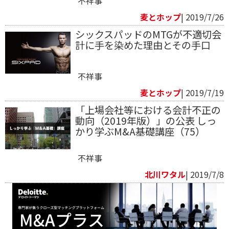
不祥事
麦とホップ
| 2019/7/26
シックスパッドのMTGが不適切会
計に手を染めた理由とその手口
不祥事
麦とホップ
| 2019/7/19
「上場会社等における会計不正の
動向（2019年版）」の公表 しっ
かり学ぶM&A基礎講座（75）
不祥事
北川ワタル
| 2019/7/8