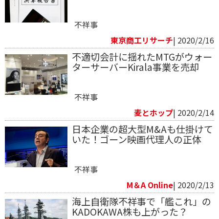
不祥事
東京商工リサーチ
| 2020/2/16
不適切会計に揺れたMTGがウォー
ターサーバーKirala事業を売却
不祥事
麦とホップ
| 2020/2/14
日本企業の超大型M&Aも仕掛けて
いた！ゴーン映画代理人の正体
不祥事
M＆A Online
| 2020/2/13
海上自衛隊不祥事で「艦これ」の
KADOKAWA株も上がった？