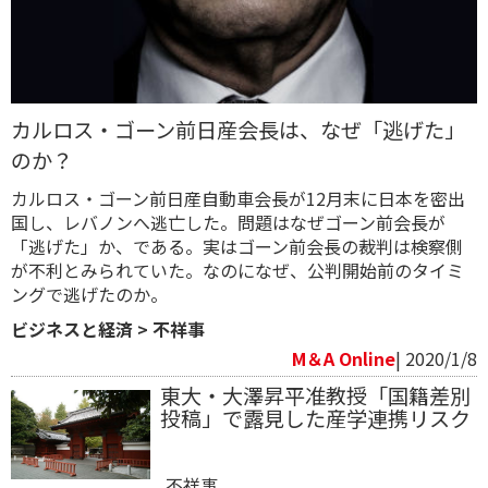
カルロス・ゴーン前日産会長は、なぜ「逃げた」
のか？
カルロス・ゴーン前日産自動車会長が12月末に日本を密出
国し、レバノンへ逃亡した。問題はなぜゴーン前会長が
「逃げた」か、である。実はゴーン前会長の裁判は検察側
が不利とみられていた。なのになぜ、公判開始前のタイミ
ングで逃げたのか。
ビジネスと経済
>
不祥事
M＆A Online
| 2020/1/8
東大・大澤昇平准教授「国籍差別
投稿」で露見した産学連携リスク
不祥事