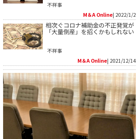
不祥事
M＆A Online
| 2022/1/2
相次ぐコロナ補助金の不正発覚が
「大量倒産」を招くかもしれない
不祥事
M＆A Online
| 2021/12/14