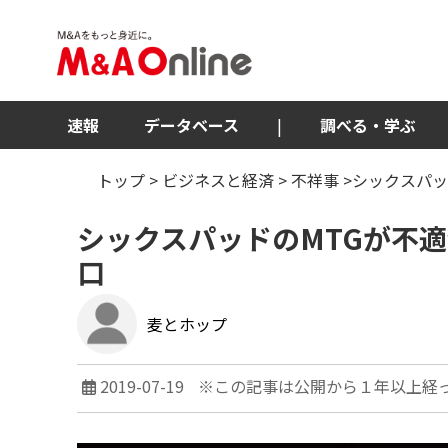
速報
データベース
|
調べる・学ぶ
トップ
>
ビジネスと経済
>
不祥事
>シックスパッ
シックスパッドのMTGが不
口
麦とホップ
2019-07-19
※この記事は公開から１年以上経