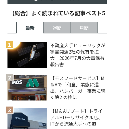
【総合】よく読まれている記事ベスト5
最新
週間
月間
不動産大手ヒューリックが
宇宙関連2社の保有を拡
大 2026年7月の大量保有
報告書
【モスフードサービス】M
＆Aで「和食」業態に進
出、ハンバーガー事業に続
く第2 の柱に
【M＆Aリブート】トライ
アルHD－リサイクル店、
ITから流通大手への道