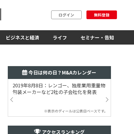
ログイン
無料登録
ビジネスと経済
ライフ
セミナー・告知
今日は何の日？M&Aカレンダー
2019年8月8日：レンゴー、独産業用重量物
2014
包装メーカーなど2社の子会社化を発表
提案
※表示のディールは公表日ベースです。
アクセスランキング