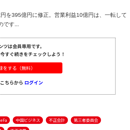
億円を395億円に修正。営業利益10億円は、一転して
す...
ンツは会員専用です。
、今すぐ続きをチェックしよう！
録をする（無料）
はこちらから
ログイン
eFa
中国ビジネス
不正会計
第三者委員会