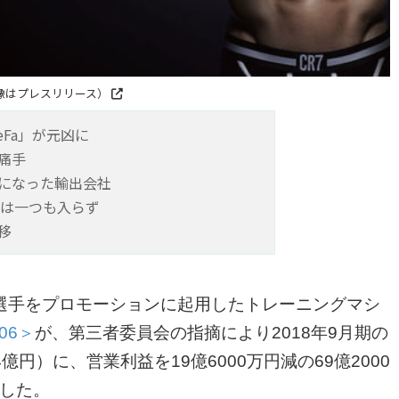
像はプレスリリース）
eFa」が元凶に
痛手
になった輸出会社
文は一つも入らず
移
選手をプロモーションに起用したトレーニングマシ
06＞
が、第三者委員会の指摘により2018年9月期の
億円）に、営業利益を19億6000万円減の69億2000
ました。