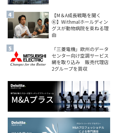
【M＆A 成長戦略を聞く
⑥】Withmalホールディン
グスが動物病院を束ねる理
由
「三菱電機」欧州のデータ
センター向け空調サービス
網を取り込み 販売代理店
2グループを買収