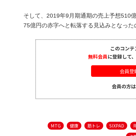
そして、2019年9月期通期の売上予想510
75億円の赤字へと転落する見込みとなったので
このコンテ
無料会員
に登録して
会員登
会員の方
MTG
健康
筋トレ
SIXPAD
R