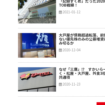
「記録ずくめ」だった202
TOB戦線！
2021-01-12
大戸屋が債務超過転落、前
ない優先株のみの公募増資
み切るか
2020-12-04
なぜ「三鷹」⁉ すかいら
く・松屋・大戸屋、外食3
共通項
2020-11-23