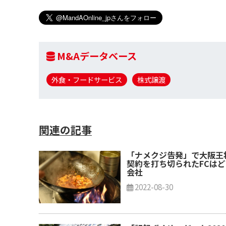
M&Aデータベース
外食・フードサービス
株式譲渡
関連の記事
「ナメクジ告発」で大阪王
契約を打ち切られたFCは
会社
2022-08-30