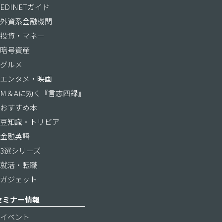
EDINETガイド
外資系金融機関
投資・マネー
暗号資産
グルメ
エンタメ・映画
M＆Aに効く『言志四録』
おすすめ本
豆知識・トリビア
金融英語
3選シリーズ
就活・転職
ガジェット
セミナー情報
イベント