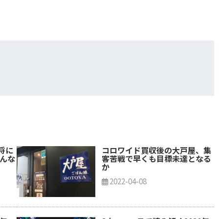
将に
コロワイド買収後の大戸屋、集
どんな
客苦戦で早くも目標未達となる
か
2022-04-08