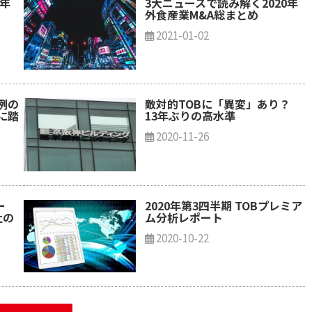
0年
3大ニュースで読み解く2020年
外食産業M&A総まとめ
2021-01-02
例の
敵対的TOBに「異変」あり？
に踏
13年ぶりの高水準
2020-11-26
ー
2020年第3四半期 TOBプレミア
社の
ム分析レポート
2020-10-22