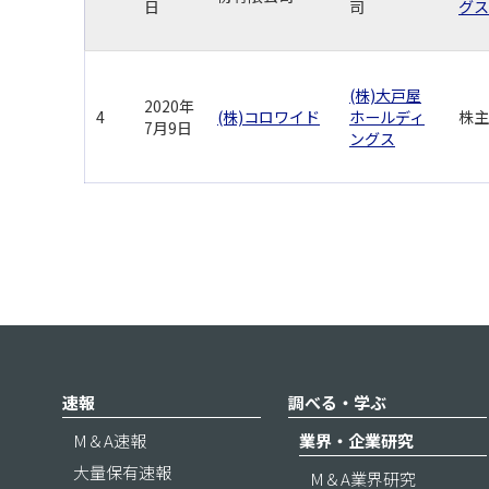
日
司
グス
(株)大戸屋
2020年
4
(株)コロワイド
ホールディ
株主
7月9日
ングス
速報
調べる・学ぶ
M＆A速報
業界・企業研究
大量保有速報
M＆A業界研究