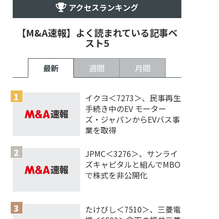
アクセスランキング
【M&A速報】よく読まれている記事ベ
スト5
最新
週間
月間
イクヨ＜7273＞、民事再生
手続き中のEV モーター
ズ・ジャパンからEVバス事
業を取得
JPMC＜3276＞、サンライ
ズキャピタルと組んでMBO
で株式を非公開化
たけびし＜7510＞、三菱電