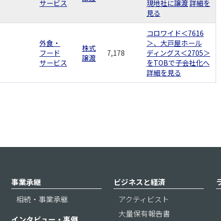
サービス
現地社に譲渡
詳細を
見る
コロワイド＜7616
外食・
＞、大戸屋ホール
株式
フード
7,178
ディングス＜2705＞
譲渡
サービス
をTOBで子会社化へ
詳細を見る
事業承継
ビジネスと経済
相続・事業承継
アクティビスト
大量保有報告書
インタビュー・事例