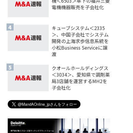
機＜6503＞傘下の福井三菱
電機機器販売を子会社化
キューブシステム＜2335
＞、中国子会社でシステム
開発の上海求歩信息系統を
小松Business Serviceに譲
渡
クオールホールディングス
＜3034＞、愛知県で調剤薬
局3店舗を運営するMH2を
子会社化