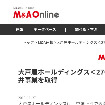
速報
データベース
|
調べる・学ぶ
トップ
>
M&A速報
>大戸屋ホールディングス＜2
大戸屋ホールディングス
＜27
弁事業を取得
2013-11-27
大戸屋ホールディングスは、中国上海で飲