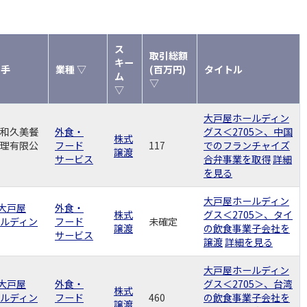
ス
取引総額
キー
り手
業種 ▽
(百万円)
タイトル
ム
▽
▽
大戸屋ホールディン
和久美餐
外食・
グス＜2705＞、中国
株式
理有限公
フード
117
でのフランチャイズ
譲渡
サービス
合弁事業を取得
詳細
を見る
大戸屋ホールディン
)大戸屋
外食・
株式
グス＜2705＞、タイ
ルディン
フード
未確定
譲渡
の飲食事業子会社を
サービス
譲渡
詳細を見る
大戸屋ホールディン
)大戸屋
外食・
グス＜2705＞、台湾
株式
ルディン
フード
460
の飲食事業子会社を
譲渡