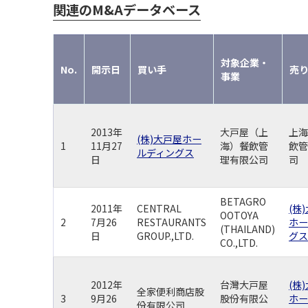
関連のM&Aデータベース
対象企業・
No.
開示日
買い手
売
事業
2013年
大戸屋（上
上海
(株)大戸屋ホー
1
11月27
海）餐飲管
飲管
ルディングス
日
理有限公司
司
BETAGRO
2011年
CENTRAL
(株
OOTOYA
2
7月26
RESTAURANTS
ホー
(THAILAND)
日
GROUP.,LTD.
グス
CO.,LTD.
2012年
台灣大戸屋
(株
全家便利商店股
3
9月26
股份有限公
ホー
份有限公司