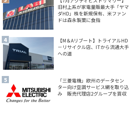
【7月アクティビストサマリー】
旧村上系が家電量販最大手「ヤマ
ダHD」株を新規保有、米ファン
ドは森永製菓に食指
【M＆Aリブート】トライアルHD
－リサイクル店、ITから流通大手
への道
「三菱電機」欧州のデータセン
ター向け空調サービス網を取り込
み 販売代理店2グループを買収