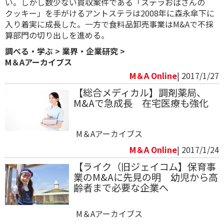
い。しかし数少ない買収案件である「ステラおばさんの
クッキー」を手がけるアントステラは2008年に森永傘下に
入り着実に成長した。一方で食料品卸売事業はM&Aで不採
算部門の切り出しを進める。
調べる・学ぶ
>
業界・企業研究
>
M＆Aアーカイブス
M＆A Online
| 2017/1/27
【総合メディカル】調剤薬局、
M&Aで急成長 在宅医療も強化
M＆Aアーカイブス
M＆A Online
| 2017/1/24
【ライク（旧ジェイコム】保育事
業のM&Aに先見の明 幼児から高
齢者まで必要な企業へ
M＆Aアーカイブス