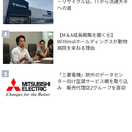
－リサイクル店、ITから流通大手
への道
【M＆A 成長戦略を聞く⑥】
Withmalホールディングスが動物
病院を束ねる理由
「三菱電機」欧州のデータセン
ター向け空調サービス網を取り込
み 販売代理店2グループを買収