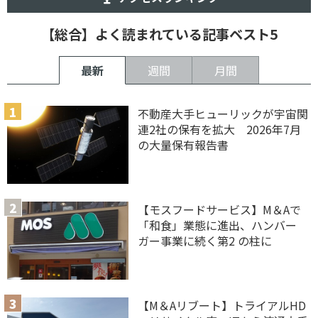
【総合】よく読まれている記事ベスト5
最新
週間
月間
不動産大手ヒューリックが宇宙関
連2社の保有を拡大 2026年7月
の大量保有報告書
【モスフードサービス】M＆Aで
「和食」業態に進出、ハンバー
ガー事業に続く第2 の柱に
【M＆Aリブート】トライアルHD