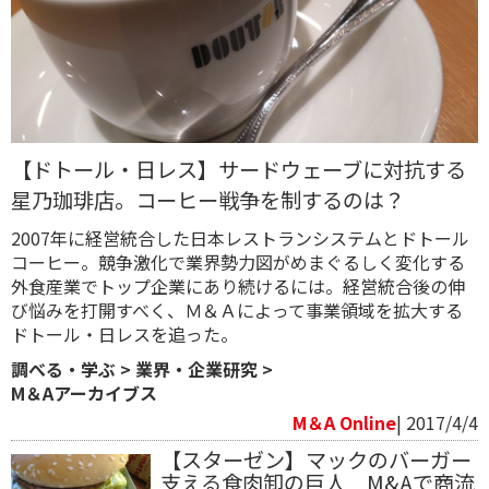
【ドトール・日レス】サードウェーブに対抗する
星乃珈琲店。コーヒー戦争を制するのは？
2007年に経営統合した日本レストランシステムとドトール
コーヒー。競争激化で業界勢力図がめまぐるしく変化する
外食産業でトップ企業にあり続けるには。経営統合後の伸
び悩みを打開すべく、Ｍ＆Ａによって事業領域を拡大する
ドトール・日レスを追った。
調べる・学ぶ
>
業界・企業研究
>
M＆Aアーカイブス
M＆A Online
| 2017/4/4
【スターゼン】マックのバーガー
支える食肉卸の巨人 M&Aで商流