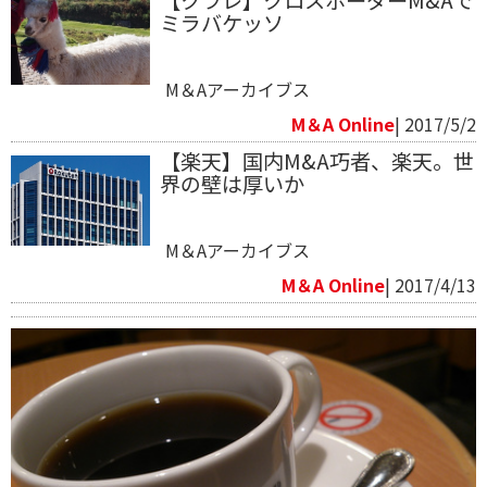
【クラレ】クロスボーダーM&Aで
ミラバケッソ
M＆Aアーカイブス
M＆A Online
| 2017/5/2
【楽天】国内M&A巧者、楽天。世
界の壁は厚いか
M＆Aアーカイブス
M＆A Online
| 2017/4/13