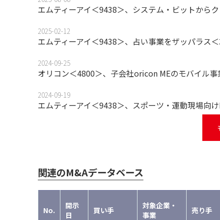
エムティーアイ＜9438＞、システム・ビットから
2025-02-12
エムティーアイ＜9438＞、占い事業をザッパラス＜
2024-09-25
オリコン＜4800＞、子会社oricon MEのモバイ
2024-09-19
エムティーアイ＜9438＞、スポーツ・運動現場向
関連のM&Aデータベース
開示
対象企業・
No.
買い手
売り手
日
事業