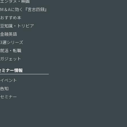
エンタメ・映画
M＆Aに効く『言志四録』
おすすめ本
豆知識・トリビア
金融英語
3選シリーズ
就活・転職
ガジェット
セミナー情報
イベント
告知
セミナー