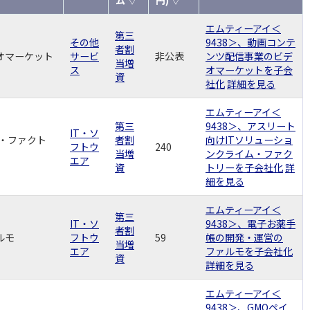
エムティーアイ＜
第三
その他
9438＞、動画コンテ
者割
デオマーケット
サービ
非公表
ンツ配信事業のビデ
当増
ス
オマーケットを子会
資
社化
詳細を見る
エムティーアイ＜
第三
9438＞、アスリート
IT・ソ
・ファクト
者割
向けITソリューショ
フトウ
240
当増
ンクライム・ファク
エア
資
トリーを子会社化
詳
細を見る
エムティーアイ＜
第三
IT・ソ
9438＞、電子お薬手
者割
ルモ
フトウ
59
帳の開発・運営の
当増
エア
ファルモを子会社化
資
詳細を見る
エムティーアイ＜
9438＞、GMOペイ