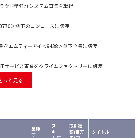
クラウド型健診システム事業を取得
3770＞傘下のコンコースに譲渡
ル事業をエムティーアイ＜9438＞傘下企業に譲渡
けITサービス事業をクライムファクトリーに譲渡
もっと見る
ス
取引総
業種
キー
額(百万
タイトル
▽
ム ▽
円) ▽