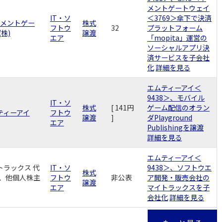
メントゲートウェイ
IT・ソ
＜3769＞傘下で決済
イメントゲー
株式
フトウ
32
プラットフォーム
株)
譲渡
エア
「mopita」運営の
ソーシャルアプリ決
済サービスを子会社
化
詳細を見る
エムティーアイ＜
9438＞、モバイル
IT・ソ
株式
[ 141円
ゲーム配信のオラン
ムティーアイ
フトウ
譲渡
]
ダPlayground
エア
Publishingを譲渡
詳細を見る
エムティーアイ＜
トラックス 代
IT・ソ
9438＞、ソフトウエ
株式
、他個人株主
フトウ
非公表
ア開発・販売会社の
譲渡
エア
マイトラックスを子
会社化
詳細を見る