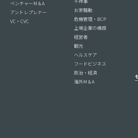
不祥事
ベンチャーM＆A
お家騒動
アントレプレナー
危機管理・BCP
VC・CVC
上場企業の横顔
経営者
観光
ヘルスケア
フードビジネス
政治・経済
海外M＆A
ス