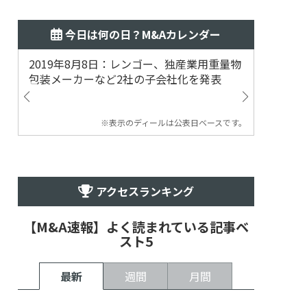
今日は何の日？M&Aカレンダー
2019年8月8日：レンゴー、独産業用重量物
2014
包装メーカーなど2社の子会社化を発表
提案
※表示のディールは公表日ベースです。
アクセスランキング
【M&A速報】よく読まれている記事ベ
スト5
最新
週間
月間