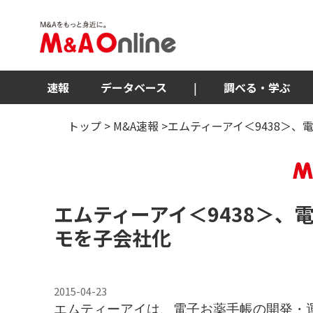
速報
データベース
|
調べる・学ぶ
トップ
>
M&A速報
>エムティーアイ＜9438＞
エムティーアイ
＜9438＞
、
モを子会社化
2015-04-23
エムティーアイは、電子お薬手帳の開発・