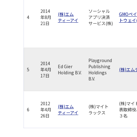
2014
ソーシャル
(株)エム
GMOペ
4
年8月
アプリ決済
ティーアイ
トウェイ(
21日
サービス(株)
Playground
2014
Ed Gier
Publishing
5
年4月
(株)エ
Holding B.V.
Holdings
17日
B.V.
2012
(株)マイ
(株)エム
(株)マイト
6
年4月
表取締役
ティーアイ
ラックス
26日
３名