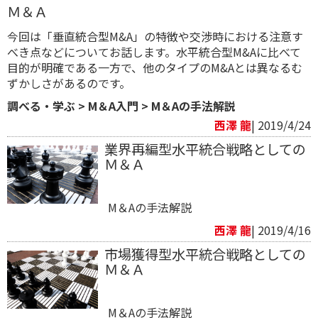
Ｍ＆Ａ
今回は「垂直統合型M&A」の特徴や交渉時における注意す
べき点などについてお話します。水平統合型M&Aに比べて
目的が明確である一方で、他のタイプのM&Aとは異なるむ
ずかしさがあるのです。
調べる・学ぶ
>
M＆A入門
>
M＆Aの手法解説
西澤 龍
| 2019/4/24
業界再編型水平統合戦略としての
Ｍ＆Ａ
M＆Aの手法解説
西澤 龍
| 2019/4/16
市場獲得型水平統合戦略としての
Ｍ＆Ａ
M＆Aの手法解説