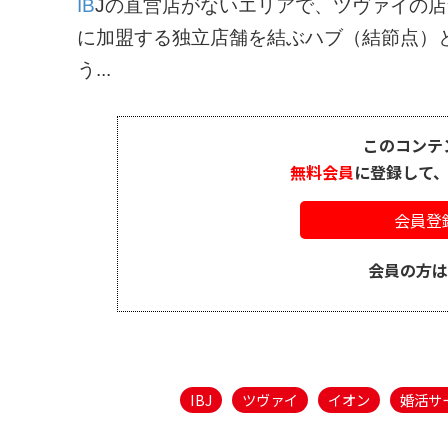
IB
Jの直営店がないエリアで、ツヴァイの店
に加盟する独立店舗を結ぶハブ（結節点）
う...
このコンテ
無料会員
に登録して
会員登
会員の方
IBJ
ツヴァイ
イオン
婚活サ