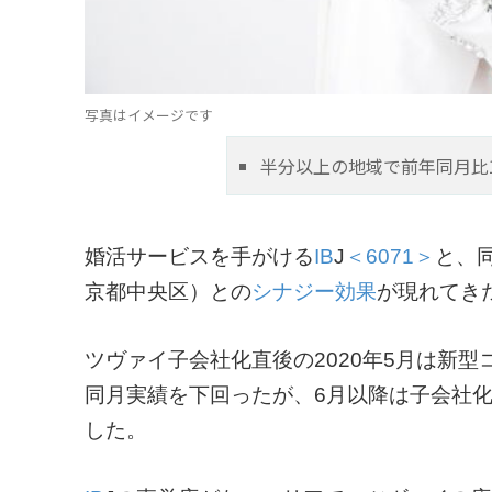
写真はイメージです
半分以上の地域で前年同月比
婚活サービスを手がける
IB
J
＜6071＞
と、
京都中央区）との
シナジー効果
が現れてき
ツヴァイ子会社化直後の2020年5月は新
同月実績を下回ったが、6月以降は子会社化
した。