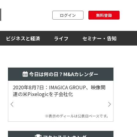
ログイン
無料登録
ビジネスと経済
ライフ
セミナー・告知
今日は何の日？M&Aカレンダー
2020年8月7日：IMAGICA GROUP、映像関
2019
連の米Pixelogicを子会社化
ム事業
渡
※表示のディールは公表日ベースです。