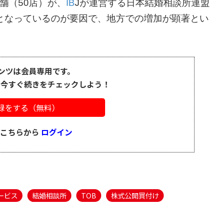
舗（50店）が、
IB
Jが運営する日本結婚相談所連盟
となっているのが要因で、地方での増加が顕著とい
ンツは会員専用です。
、今すぐ続きをチェックしよう！
録をする（無料）
はこちらから
ログイン
ービス
結婚相談所
TOB
株式公開買付け