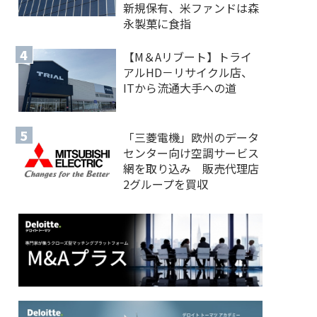
新規保有、米ファンドは森
永製菓に食指
【M＆Aリブート】トライ
アルHD－リサイクル店、
ITから流通大手への道
「三菱電機」欧州のデータ
センター向け空調サービス
網を取り込み 販売代理店
2グループを買収