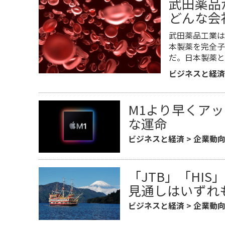
武田薬品
どんな会
​武田薬品工業
本製薬を完全子
だ。日本製薬と
ビジネスと経済
M1より早くアッ
な運命
ビジネスと経済
>
企業動
「JTB」「HIS
見通しはいずれ
ビジネスと経済
>
企業動