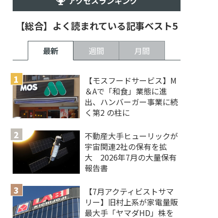
アクセスランキング
【総合】よく読まれている記事ベスト5
最新
週間
月間
【モスフードサービス】M
＆Aで「和食」業態に進
出、ハンバーガー事業に続
く第2 の柱に
不動産大手ヒューリックが
宇宙関連2社の保有を拡
大 2026年7月の大量保有
報告書
【7月アクティビストサマ
リー】旧村上系が家電量販
最大手「ヤマダHD」株を