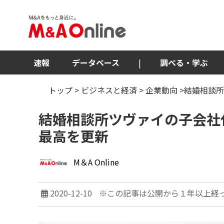
速報
データベース
|
調べる・学ぶ
トップ
>
ビジネスと経済
>
企業動向
>結婚相談
結婚相談所ツヴァイの子会社
最高を更新
M＆A Online
2020-12-10
※この記事は公開から１年以上経