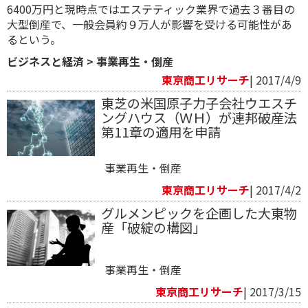
6400万円と現時点ではエステティック業界で過去３番目の
大型倒産で、一般会員約９万人が影響を受ける可能性があ
るという。
ビジネスと経済
>
事業再生・倒産
東京商工リサーチ
| 2017/4/9
東芝の米国原子力子会社ウエスチ
ングハウス（ＷＨ）が連邦破産法
第11章の適用を申請
事業再生・倒産
東京商工リサーチ
| 2017/4/2
グルメンピックを企画した大東物
産「破綻の構図」
事業再生・倒産
東京商工リサーチ
| 2017/3/15