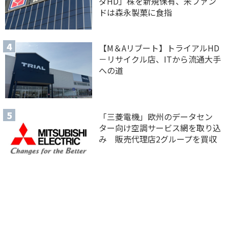
ダHD」株を新規保有、米ファン
ドは森永製菓に食指
【M＆Aリブート】トライアルHD
－リサイクル店、ITから流通大手
への道
「三菱電機」欧州のデータセン
ター向け空調サービス網を取り込
み 販売代理店2グループを買収