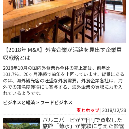
【2018年 M&A】外食企業が活路を見出す企業買
収戦略とは
2018年10月の国内外食業界全体の売上高は、前年比
101.7%。26ヶ月連続で前年を上回っています。背景にある
のは、海外観光客の旺盛な外食需要。外食企業各社は、海
外での知名度獲得にも寄与する、海外企業の買収に力を入
れているようです。
ビジネスと経済
>
フードビジネス
麦とホップ
| 2018/12/28
バルニバービが7千円で買収した
旅館「菊水」が業績に与えた影響