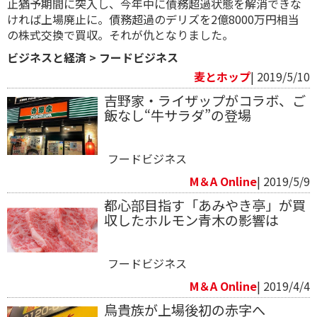
止猶予期間に突入し、今年中に債務超過状態を解消できな
ければ上場廃止に。債務超過のデリズを2億8000万円相当
の株式交換で買収。それが仇となりました。
ビジネスと経済
>
フードビジネス
麦とホップ
| 2019/5/10
吉野家・ライザップがコラボ、ご
飯なし“牛サラダ”の登場
フードビジネス
M＆A Online
| 2019/5/9
都心部目指す「あみやき亭」が買
収したホルモン青木の影響は
フードビジネス
M＆A Online
| 2019/4/4
鳥貴族が上場後初の赤字へ