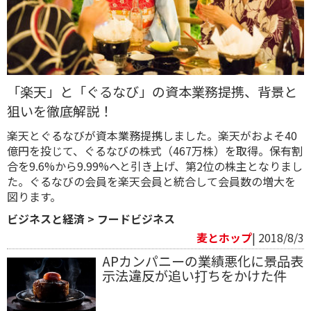
「楽天」と「ぐるなび」の資本業務提携、背景と
狙いを徹底解説！
楽天とぐるなびが資本業務提携しました。楽天がおよそ40
億円を投じて、ぐるなびの株式（467万株）を取得。保有割
合を9.6%から9.99%へと引き上げ、第2位の株主となりまし
た。ぐるなびの会員を楽天会員と統合して会員数の増大を
図ります。
ビジネスと経済
>
フードビジネス
麦とホップ
| 2018/8/3
APカンパニーの業績悪化に景品表
示法違反が追い打ちをかけた件