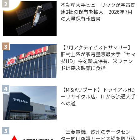
不動産大手ヒューリックが宇宙関
連2社の保有を拡大 2026年7月
の大量保有報告書
【7月アクティビストサマリー】
旧村上系が家電量販最大手「ヤマ
ダHD」株を新規保有、米ファン
ドは森永製菓に食指
【M＆Aリブート】トライアルHD
－リサイクル店、ITから流通大手
への道
「三菱電機」欧州のデータセン
ター向け空調サービス網を取り込