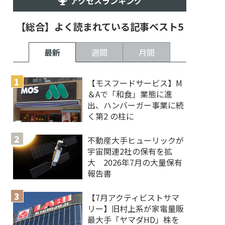
アクセスランキング
【総合】よく読まれている記事ベスト5
最新
週間
月間
【モスフードサービス】M
＆Aで「和食」業態に進
出、ハンバーガー事業に続
く第2 の柱に
不動産大手ヒューリックが
宇宙関連2社の保有を拡
大 2026年7月の大量保有
報告書
【7月アクティビストサマ
リー】旧村上系が家電量販
最大手「ヤマダHD」株を