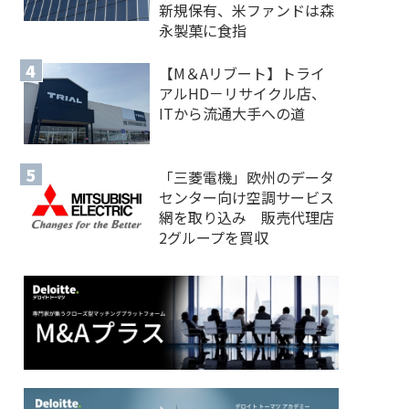
新規保有、米ファンドは森
永製菓に食指
【M＆Aリブート】トライ
アルHD－リサイクル店、
ITから流通大手への道
「三菱電機」欧州のデータ
センター向け空調サービス
網を取り込み 販売代理店
2グループを買収