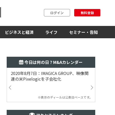
ログイン
無料登録
ビジネスと経済
ライフ
セミナー・告知
今日は何の日？M&Aカレンダー
2020年8月7日：IMAGICA GROUP、映像関
2019
連の米Pixelogicを子会社化
ム事業
渡
※表示のディールは公表日ベースです。