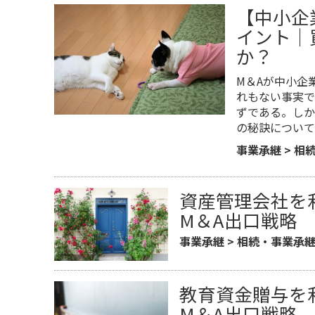
【中小企
イント｜
か？
M＆Aが中小企
れもない事実で
ずである。しか
の秘訣について
事業承継
>
相
資産管理会社を
M＆A出口戦略
事業承継
>
相続・事業承
教育資金贈与を
M＆A出口戦略