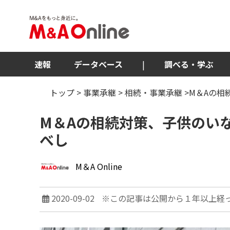
速報
データベース
|
調べる・学ぶ
トップ
>
事業承継
>
相続・事業承継
>M＆Aの
M＆Aの相続対策、子供のい
べし
M＆A Online
2020-09-02
※この記事は公開から１年以上経