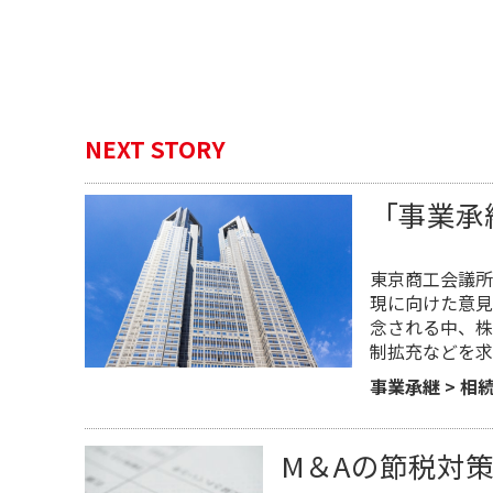
NEXT STORY
「事業承
​東京商工会議
現に向けた意見
念される中、株
制拡充などを求
事業承継
>
相
M＆Aの節税対