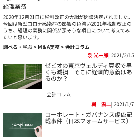
経理業務
2020年12月21日に税制改正の大綱が閣議決定されました。
今回は新型コロナ感染症の影響の色濃い2021年税制改正の
うち、経理の業務に関係が深そうな項目について考えてみ
たいと思います。
調べる・学ぶ
>
M＆A実務
>
会計コラム
泉 光一郎
| 2021/2/15
​ゼビオの東京ヴェルディ買収で早
くも減損 そこに経済的意義はあ
るのか？
会計コラム
巽 震二
| 2021/1/7
コーポレート・ガバナンス虚偽記
載事件（日本フォームサービス）