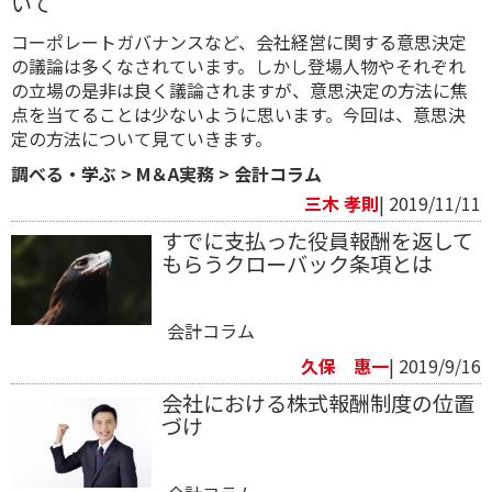
いて
コーポレートガバナンスなど、会社経営に関する意思決定
の議論は多くなされています。しかし登場人物やそれぞれ
の立場の是非は良く議論されますが、意思決定の方法に焦
点を当てることは少ないように思います。今回は、意思決
定の方法について見ていきます。
調べる・学ぶ
>
M＆A実務
>
会計コラム
三木 孝則
| 2019/11/11
すでに支払った役員報酬を返して
もらうクローバック条項とは
会計コラム
久保 惠一
| 2019/9/16
会社における株式報酬制度の位置
づけ