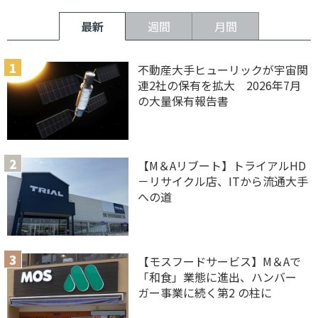
最新
週間
月間
不動産大手ヒューリックが宇宙関
連2社の保有を拡大 2026年7月
の大量保有報告書
【M＆Aリブート】トライアルHD
－リサイクル店、ITから流通大手
への道
【モスフードサービス】M＆Aで
「和食」業態に進出、ハンバー
ガー事業に続く第2 の柱に