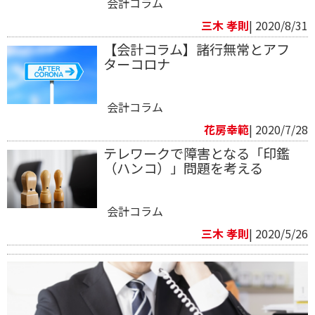
会計コラム
三木 孝則
| 2020/8/31
【会計コラム】諸行無常とアフ
ターコロナ
会計コラム
花房幸範​
| 2020/7/28
テレワークで障害となる「印鑑
（ハンコ）」問題を考える
会計コラム
三木 孝則
| 2020/5/26