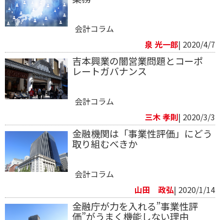
会計コラム
泉 光一郎
| 2020/4/7
吉本興業の闇営業問題とコーポ
レートガバナンス
会計コラム
三木 孝則
| 2020/3/3
金融機関は「事業性評価」にどう
取り組むべきか
会計コラム
山田 政弘
| 2020/1/14
金融庁が力を入れる”事業性評
価”がうまく機能しない理由