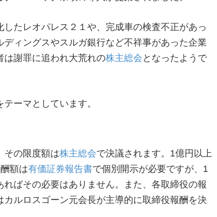
化したレオパレス２１や、完成車の検査不正があっ
ルディングスやスルガ銀行など不祥事があった企業
者は謝罪に追われ大荒れの
株主総会
となったようで
をテーマとしています。
、その限度額は
株主総会
で決議されます。1億円以上
報酬額は
有価証券報告書
で個別開示が必要ですが、1
あればその必要はありません。また、各取締役の報
はカルロスゴーン元会長が主導的に取締役報酬を決