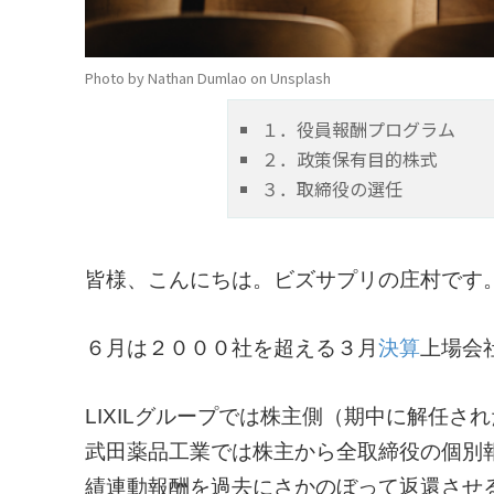
Photo by Nathan Dumlao on Unsplash
１．役員報酬プログラム
２．政策保有目的株式
３．取締役の選任
皆様、こんにちは。ビズサプリの庄村です
６月は２０００社を超える３月
決算
上場会
LIXILグループでは株主側（期中に解任
武田薬品工業では株主から全取締役の個別
績連動報酬を過去にさかのぼって返還させ