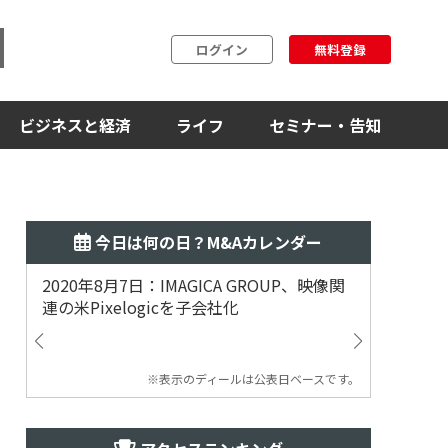
ログイン
無料登録
ビジネスと経済
ライフ
セミナー・告知
今日は何の日？M&Aカレンダー
2020年8月7日：IMAGICA GROUP、映像関
2019
連の米Pixelogicを子会社化
ム事業
渡
※表示のディールは公表日ベースです。