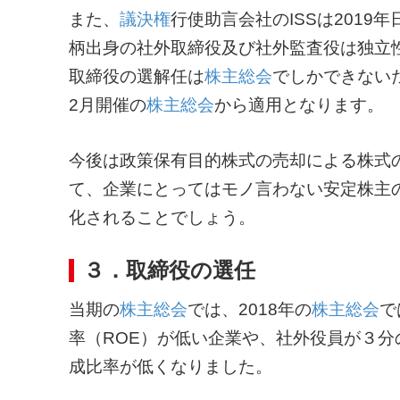
また、
議決権
行使助言会社のISSは2019
柄出身の社外取締役及び社外監査役は独立
取締役の選解任は
株主総会
でしかできない
2月開催の
株主総会
から適用となります。
今後は政策保有目的株式の売却による株式
て、企業にとってはモノ言わない安定株主
化されることでしょう。
３．取締役の選任
当期の
株主総会
では、2018年の
株主総会
で
率（ROE）が低い企業や、社外役員が３
成比率が低くなりました。