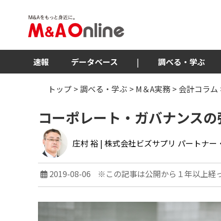
速報
データベース
|
調べる・学ぶ
トップ
>
調べる・学ぶ
>
M＆A実務
>
会計コラム
コーポレート・ガバナンスの
庄村 裕
| 株式会社ビズサプリ パートナ
2019-08-06
※この記事は公開から１年以上経