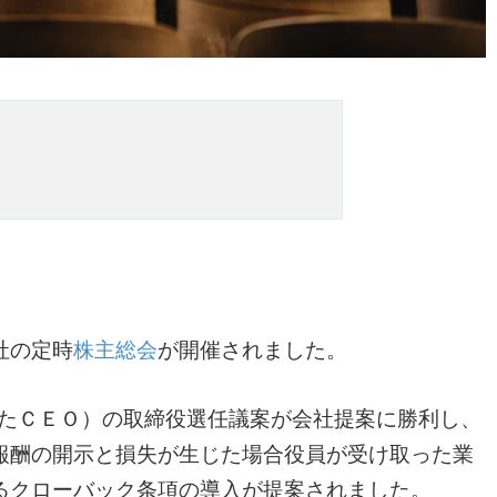
。
社の定時
株主総会
が開催されました。
されたＣＥＯ）の取締役選任議案が会社提案に勝利し、
報酬の開示と損失が生じた場合役員が受け取った業
るクローバック条項の導入が提案されました。