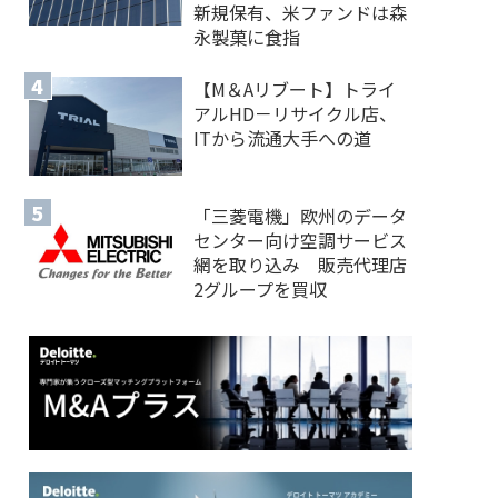
新規保有、米ファンドは森
永製菓に食指
【M＆Aリブート】トライ
アルHD－リサイクル店、
ITから流通大手への道
「三菱電機」欧州のデータ
センター向け空調サービス
網を取り込み 販売代理店
2グループを買収