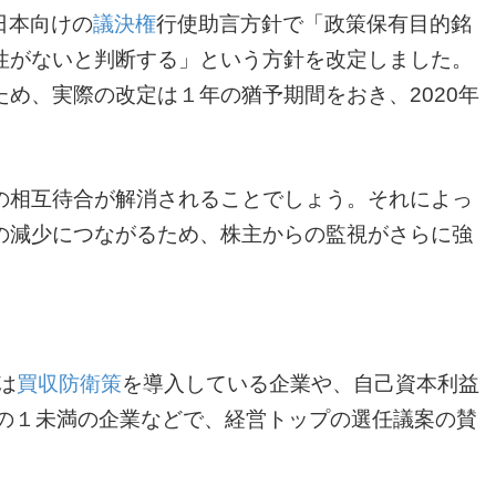
年日本向けの
議決権
行使助言方針で「政策保有目的銘
性がないと判断する」という方針を改定しました。
ため、実際の改定は１年の猶予期間をおき、2020年
の相互待合が解消されることでしょう。それによっ
の減少につながるため、株主からの監視がさらに強
は
買収防衛策
を導入している企業や、自己資本利益
分の１未満の企業などで、経営トップの選任議案の賛