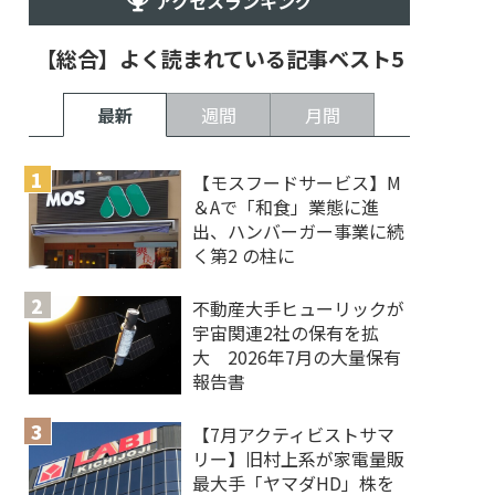
アクセスランキング
【総合】よく読まれている記事ベスト5
最新
週間
月間
【モスフードサービス】M
＆Aで「和食」業態に進
出、ハンバーガー事業に続
く第2 の柱に
不動産大手ヒューリックが
宇宙関連2社の保有を拡
大 2026年7月の大量保有
報告書
【7月アクティビストサマ
リー】旧村上系が家電量販
最大手「ヤマダHD」株を