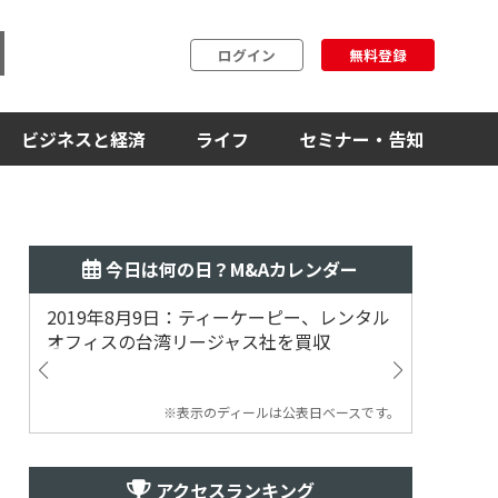
ログイン
無料登録
ビジネスと経済
ライフ
セミナー・告知
今日は何の日？M&Aカレンダー
2019年8月9日：ティーケーピー、レンタル
2019
オフィスの台湾リージャス社を買収
マジェ
※表示のディールは公表日ベースです。
アクセスランキング