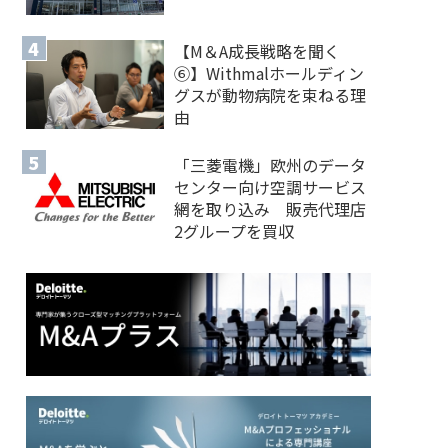
【M＆A 成長戦略を聞く
⑥】Withmalホールディン
グスが動物病院を束ねる理
由
「三菱電機」欧州のデータ
センター向け空調サービス
網を取り込み 販売代理店
2グループを買収