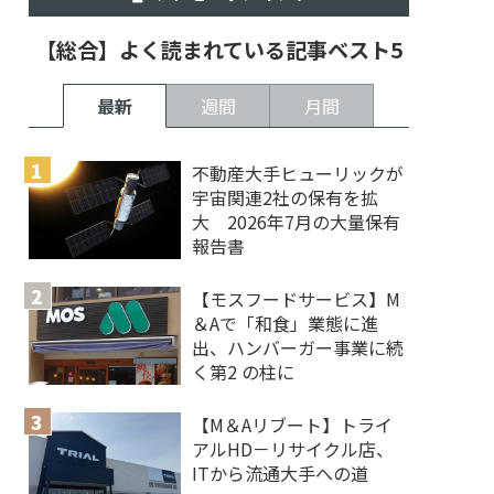
【総合】よく読まれている記事ベスト5
最新
週間
月間
不動産大手ヒューリックが
宇宙関連2社の保有を拡
大 2026年7月の大量保有
報告書
【モスフードサービス】M
＆Aで「和食」業態に進
出、ハンバーガー事業に続
く第2 の柱に
【M＆Aリブート】トライ
アルHD－リサイクル店、
ITから流通大手への道