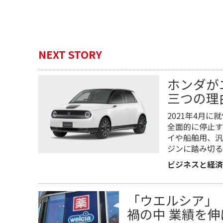
NEXT STORY
ホンダが
三つの理
2021年4月
全面的に停止す
イや船舶用、汎
ジンに踏み切る
ビジネスと経済
「ウエルシア」
禍の中 業績を