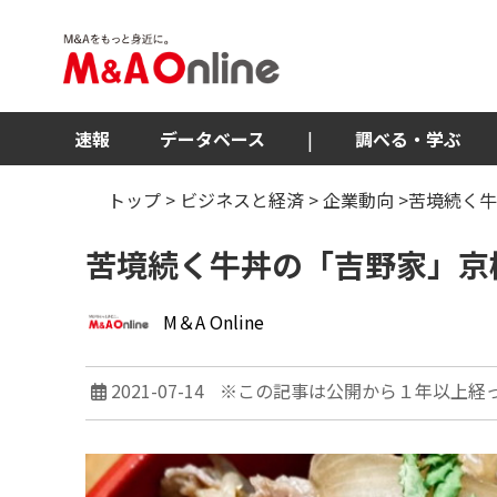
速報
データベース
|
調べる・学ぶ
トップ
>
ビジネスと経済
>
企業動向
>苦境続く
苦境続く牛丼の「吉野家」京
M＆A Online
2021-07-14
※この記事は公開から１年以上経