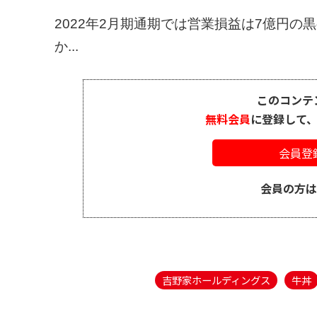
2022年2月期通期では営業損益は7億円
か...
このコンテ
無料会員
に登録して
会員登
会員の方
吉野家ホールディングス
牛丼