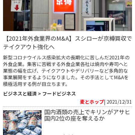
【2021年外食業界のM&A】スシローが京樽買収で
テイクアウト強化へ
新型コロナウイルス感染拡大の長期化に苦しんだ2021年の
外食企業。集客に苦戦する外食企業各社は焼肉や寿司へと
業態の幅を広げ、テイクアウトやデリバリーなど多角的な
事業展開をするようになりました。その手法としてM&Aを
積極活用する例が目立ちます。
ビジネスと経済
>
フードビジネス
麦とホップ
| 2021/12/31
国内酒類の売上でキリンがアサヒ
国内2位の座を奪えるか