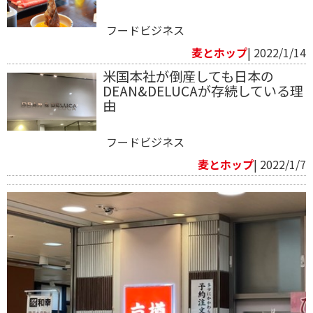
フードビジネス
麦とホップ
| 2022/1/14
米国本社が倒産しても日本の
DEAN&DELUCAが存続している理
由
フードビジネス
麦とホップ
| 2022/1/7