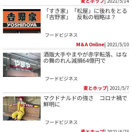
麦とホップ
| 2021/5/14
「すき家」「松屋」に後れをとる
「吉野家」 反転の戦略は？
フードビジネス
M＆A Online
| 2021/5/10
酒販大手やまやが赤字転落、はな
の舞のれん減損64億円で
フードビジネス
麦とホップ
| 2021/5/7
マクドナルドの強さ コロナ禍で
鮮明に
フードビジネス
麦とホップ
| 2021/4/23