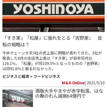
「すき家」「松屋」に後れをとる「吉野家」 反
転の戦略は？
牛丼チェーン大手3社の売上高に明暗が表れてきた。3社が
発表した4月の全店売上高は「すき家」が前年同月比
116.1％、「松屋」が同109.5％となったものの「吉野家」
は同91.6％と振るわなかった。
ビジネスと経済
>
フードビジネス
M＆A Online
| 2021/5/10
酒販大手やまやが赤字転落、はな
の舞のれん減損64億円で