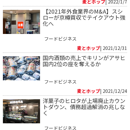
麦とホップ
| 2022/1/7
【2021年外食業界のM&A】スシ
ローが京樽買収でテイクアウト強
化へ
フードビジネス
麦とホップ
| 2021/12/31
国内酒類の売上でキリンがアサヒ
国内2位の座を奪えるか
フードビジネス
麦とホップ
| 2021/12/24
洋菓子のヒロタが上場廃止カウン
トダウン、債務超過解消の兆しな
く
フードビジネス