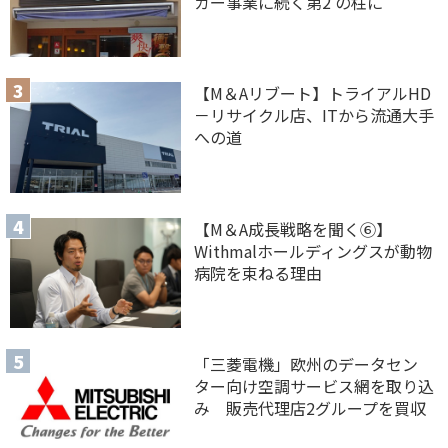
ガー事業に続く第2 の柱に
【M＆Aリブート】トライアルHD
－リサイクル店、ITから流通大手
への道
【M＆A 成長戦略を聞く⑥】
Withmalホールディングスが動物
病院を束ねる理由
「三菱電機」欧州のデータセン
ター向け空調サービス網を取り込
み 販売代理店2グループを買収