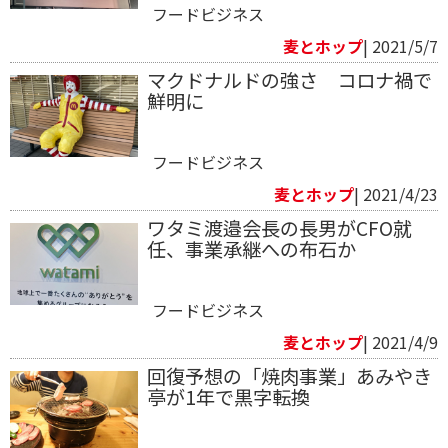
フードビジネス
麦とホップ
| 2021/5/7
マクドナルドの強さ コロナ禍で
鮮明に
フードビジネス
麦とホップ
| 2021/4/23
ワタミ渡邉会長の長男がCFO就
任、事業承継への布石か
フードビジネス
麦とホップ
| 2021/4/9
回復予想の「焼肉事業」あみやき
亭が1年で黒字転換