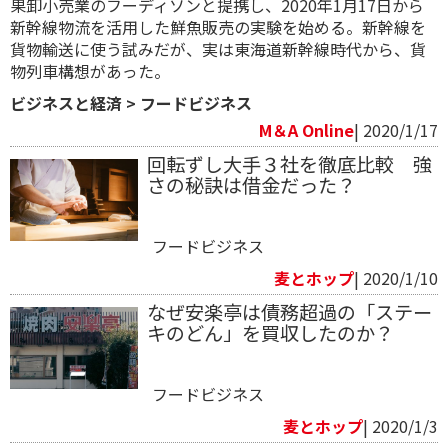
果卸小売業のフーディソンと提携し、2020年1月17日から
新幹線物流を活用した鮮魚販売の実験を始める。新幹線を
貨物輸送に使う試みだが、実は東海道新幹線時代から、貨
物列車構想があった。
ビジネスと経済
>
フードビジネス
M＆A Online
| 2020/1/17
回転ずし大手３社を徹底比較 強
さの秘訣は借金だった？
フードビジネス
麦とホップ
| 2020/1/10
なぜ安楽亭は債務超過の「ステー
キのどん」を買収したのか？
フードビジネス
麦とホップ
| 2020/1/3