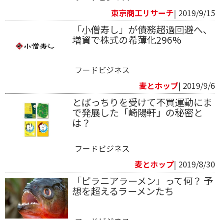
東京商工リサーチ
| 2019/9/15
「小僧寿し」が債務超過回避へ、
増資で株式の希薄化296%
フードビジネス
麦とホップ
| 2019/9/6
とばっちりを受けて不買運動にま
で発展した「崎陽軒」の秘密と
は？
フードビジネス
麦とホップ
| 2019/8/30
「ピラニアラーメン」って何？ 予
想を超えるラーメンたち