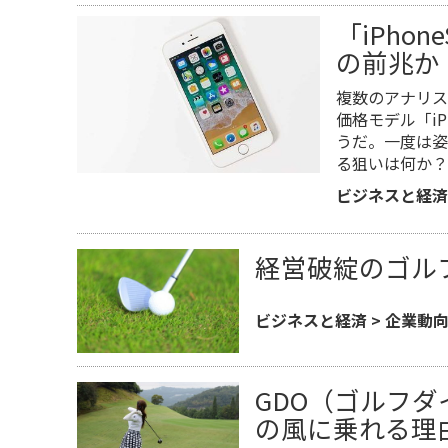
「iPho
の前兆か
複数のアナリス
価格モデル「iP
うだ。一度は姿
る狙いは何か？
ビジネスと経済
経営破綻のゴル
ビジネスと経済
>
企業動
GDO（ゴルフ
の風に乗れる理