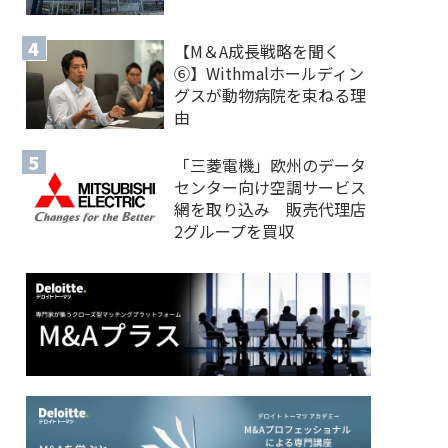
【M＆A 成長戦略を聞く
⑥】Withmalホールディン
グスが動物病院を束ねる理
由
「三菱電機」欧州のデータ
センター向け空調サービス
網を取り込み 販売代理店
2グループを買収