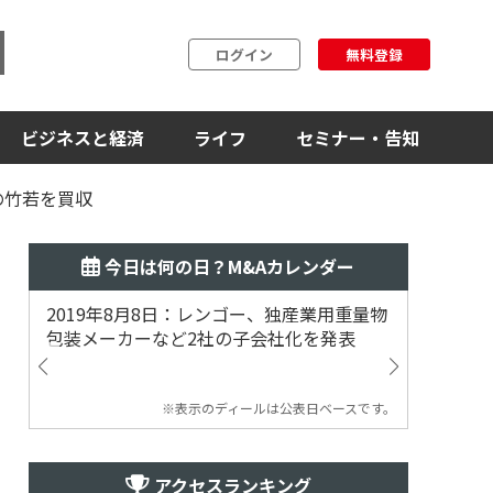
ログイン
無料登録
ビジネスと経済
ライフ
セミナー・告知
の竹若を買収
今日は何の日？M&Aカレンダー
2019年8月8日：レンゴー、独産業用重量物
2014
包装メーカーなど2社の子会社化を発表
提案
※表示のディールは公表日ベースです。
アクセスランキング