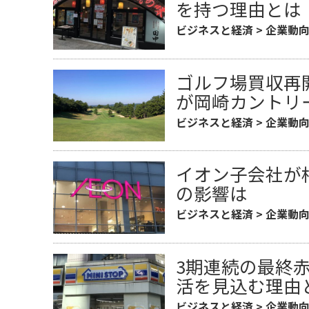
を持つ理由とは
ビジネスと経済
>
企業動
ゴルフ場買収再
が岡崎カントリ
ビジネスと経済
>
企業動
イオン子会社が
の影響は
ビジネスと経済
>
企業動
3期連続の最終
活を見込む理由
ビジネスと経済
>
企業動