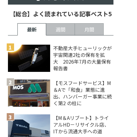
【総合】よく読まれている記事ベスト5
最新
週間
月間
不動産大手ヒューリックが
宇宙関連2社の保有を拡
大 2026年7月の大量保有
報告書
【モスフードサービス】M
＆Aで「和食」業態に進
出、ハンバーガー事業に続
く第2 の柱に
【M＆Aリブート】トライ
アルHD－リサイクル店、
ITから流通大手への道