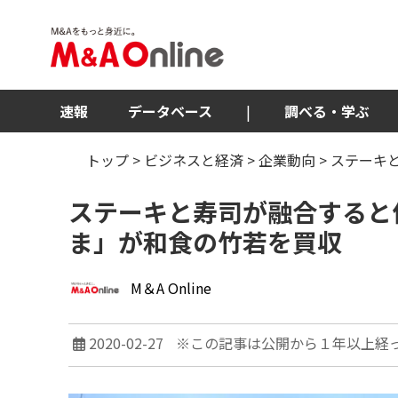
速報
データベース
|
調べる・学ぶ
トップ
>
ビジネスと経済
>
企業動向
> ステー
ステーキと寿司が融合すると
ま」が和食の竹若を買収
M＆A Online
2020-02-27
※この記事は公開から１年以上経